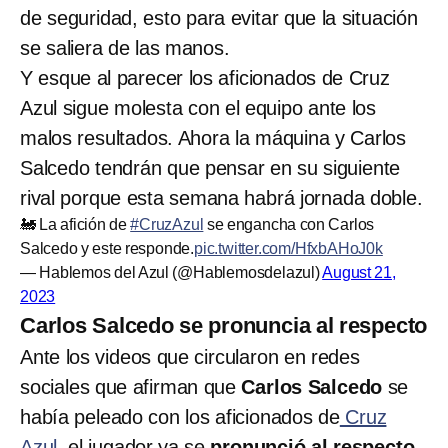
de seguridad, esto para evitar que la situación
se saliera de las manos.
Y esque al parecer los aficionados de Cruz
Azul sigue molesta con el equipo ante los
malos resultados. Ahora la máquina y Carlos
Salcedo tendrán que pensar en su siguiente
rival porque esta semana habrá jornada doble.
🚂 La afición de
#CruzAzul
se engancha con Carlos
Salcedo y este responde.
pic.twitter.com/HfxbAHoJ0k
— Hablemos del Azul (@Hablemosdelazul)
August 21,
2023
Carlos Salcedo se pronuncia al respecto
Ante los videos que circularon en redes
sociales que afirman que
Carlos Salcedo
se
había peleado con los aficionados de
Cruz
Azul,
el jugador ya se
pronunció al respecto.