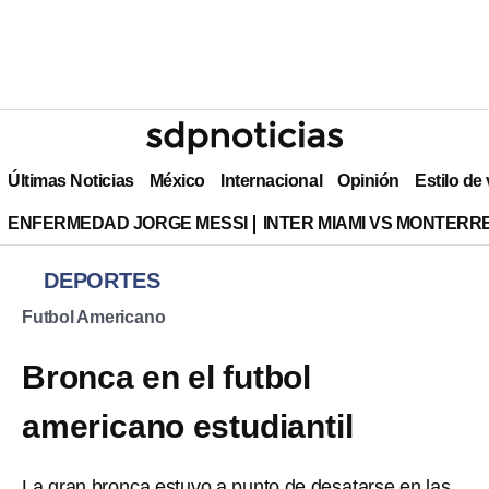
Últimas Noticias
México
Internacional
Opinión
Estilo de
ENFERMEDAD JORGE MESSI
INTER MIAMI VS MONTERR
DEPORTES
Futbol Americano
Bronca en el futbol
americano estudiantil
La gran bronca estuvo a punto de desatarse en las