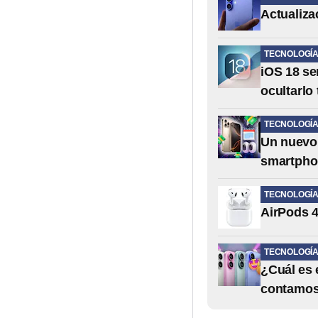
Actualiza
TECNOLOGÍ
iOS 18 se
ocultarlo
TECNOLOGÍ
Un nuevo 
smartpho
TECNOLOGÍ
AirPods 4
TECNOLOGÍ
¿Cuál es 
contamos 