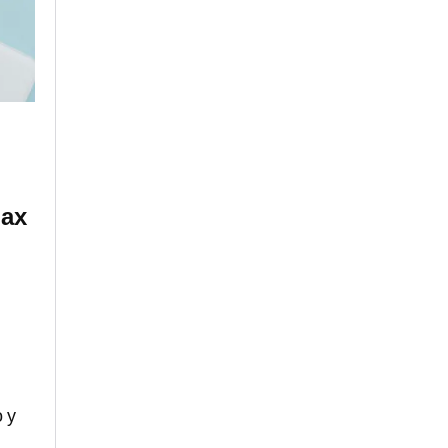
Max
 y