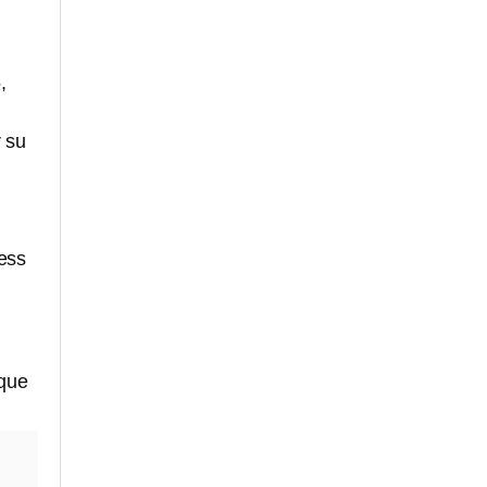
,
 su
ness
 que