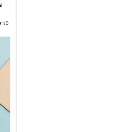
l
e 15