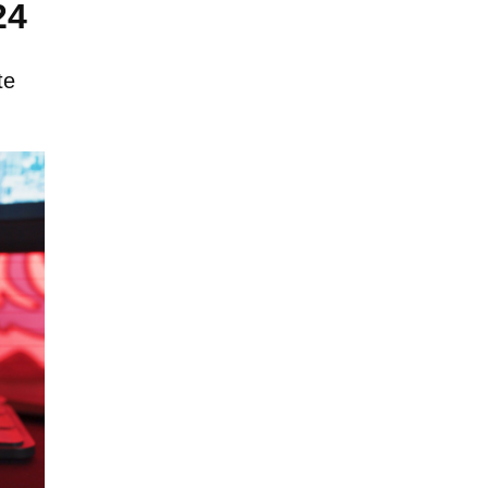
24
te