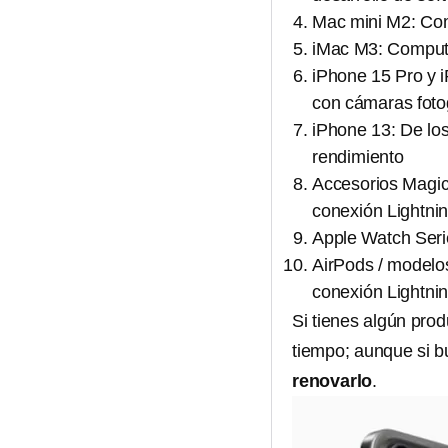
Mac mini M2: Com
iMac M3: Computa
iPhone 15 Pro y 
con cámaras fotog
iPhone 13: De lo
rendimiento
Accesorios Magic
conexión Lightnin
Apple Watch Serie
AirPods / modelos
conexión Lightni
Si tienes algún prod
tiempo; aunque si b
renovarlo
.