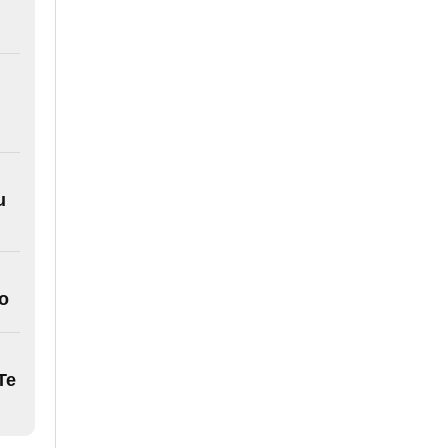
u
co
Te