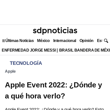
Últimas Noticias
México
Internacional
Opinión
Estilo 
ENFERMEDAD JORGE MESSI
BRASIL BANDERA DE MÉX
TECNOLOGÍA
Apple
Apple Event 2022: ¿Dónde y
a qué hora verlo?
Apple Event 2022: ¿Dónde y a qué hora verlo? Esto