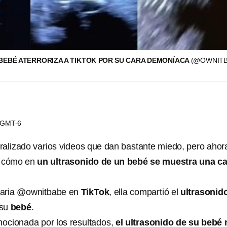
BEBÉ ATERRORIZA A TIKTOK POR SU CARA DEMONÍACA
(@OWNIT
6 GMT-6
ralizado varios videos que dan bastante miedo, pero ahor
o cómo en
un ultrasonido de un bebé se muestra una ca
uaria @ownitbabe en
TikTok
, ella compartió el
ultrasonid
 su
bebé
.
ocionada por los resultados,
el ultrasonido de su bebé 