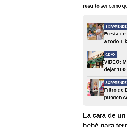
resultó
ser como qu
SORPRENDE
Fiesta de
a todo Ti
CDMX
VIDEO: Me
dejar 100
SORPRENDE
Filtro de
pueden se
La cara de un
bebé para ter