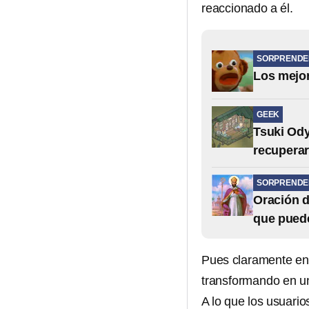
reaccionado a él.
SORPRENDE
Los mejor
GEEK
Tsuki Ody
recuperar
SORPRENDE
Oración 
que puede
Pues claramente en 
transformando en u
A lo que los usuar