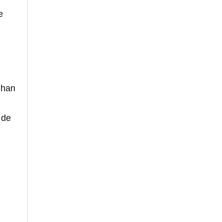
e
 han
 de