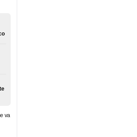
co
te
se va