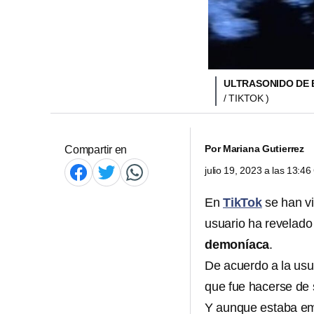
ULTRASONIDO DE 
/ TIKTOK )
Por
Mariana Gutierrez
Compartir en
julio 19, 2023 a las 13:4
En
TikTok
se han vi
usuario ha revelad
demoníaca
.
De acuerdo a la us
que fue hacerse de
Y aunque estaba em