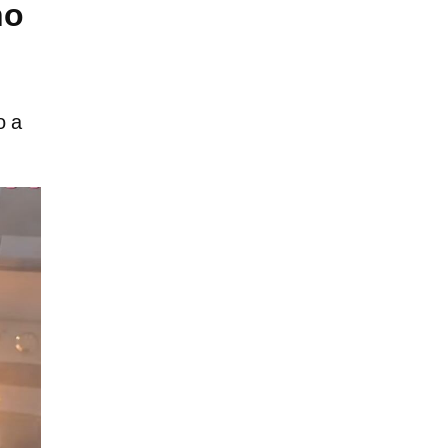
no
o a