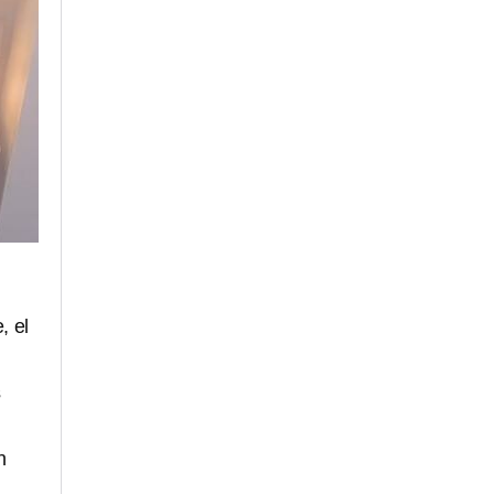
, el
s
n