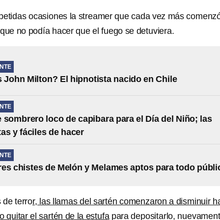
epetidas ocasiones la streamer que cada vez más comenz
rque no podía hacer que el fuego se detuviera.
NTE
 John Milton? El hipnotista nacido en Chile
NTE
e sombrero loco de capibara para el Día del Niño; las
as y fáciles de hacer
NTE
es chistes de Melón y Melames aptos para todo públi
 de terro
r, las llamas del sartén comenzaron a disminuir h
 quitar el sartén de la estufa
para depositarlo, nuevament