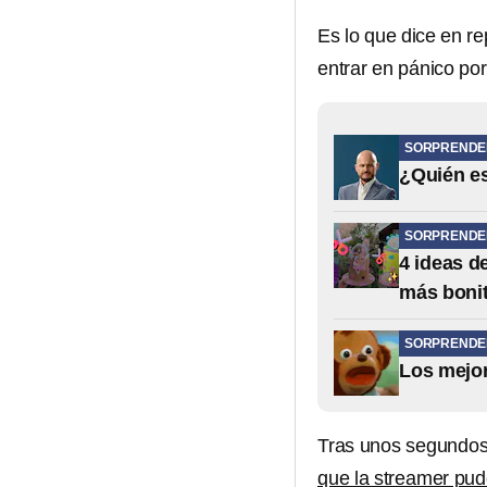
Es lo que dice en r
entrar en pánico po
SORPRENDE
¿Quién es
SORPRENDE
4 ideas d
más bonit
SORPRENDE
Los mejor
Tras unos segundos
que la streamer pudo