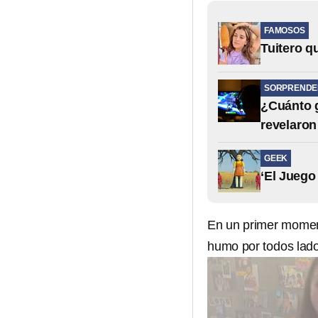
FAMOSOS
Tuitero q
SORPRENDE
¿Cuánto 
revelaron
GEEK
‘El Juego
En un primer moment
humo por todos lad