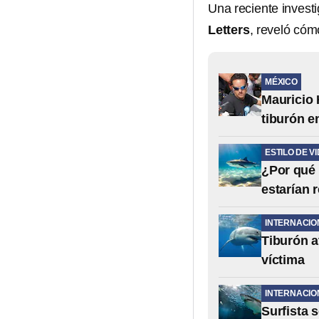
Una reciente invest
Letters
, reveló cóm
MÉXICO
Mauricio 
tiburón e
ESTILO DE V
¿Por qué 
estarían 
INTERNACIO
Tiburón at
víctima
INTERNACIO
Surfista 