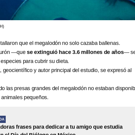
H)
etallaron que el megalodón no solo cazaba ballenas.
iburón —que
se extinguió hace 3.6 millones de años
— s
especies para cubrir su dieta.
eocientífico y autor principal del estudio, se expresó al
o las presas grandes del megalodón no estaban disponib
os animales pequeños.
IDA
adoras frases para dedicar a tu amigo que estudia