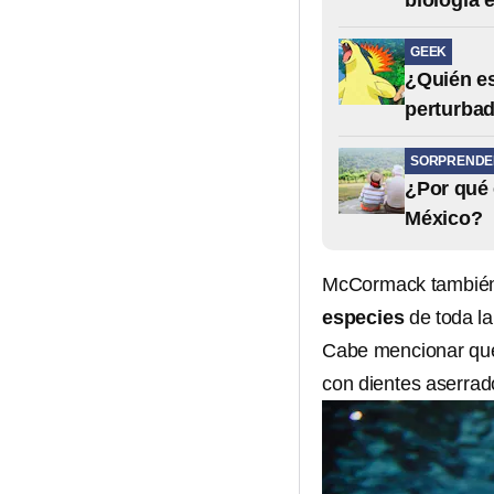
biología 
GEEK
¿Quién es
perturbad
SORPRENDE
¿Por qué 
México?
McCormack también 
especies
de toda la
Cabe mencionar que
con dientes aserrad