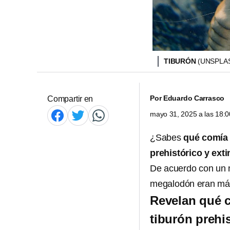
TIBURÓN
(UNSPLA
Por
Eduardo Carrasco
Compartir en
mayo 31, 2025 a las 18:
¿Sabes
qué comía
prehistórico y exti
De acuerdo con un n
megalodón eran más
Revelan qué c
tiburón prehis