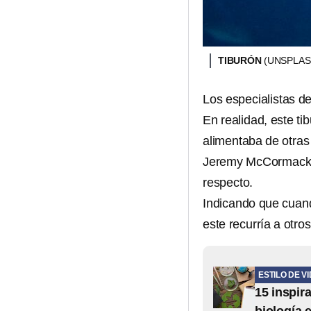
TIBURÓN
(UNSPLAS
Los especialistas d
En realidad, este t
alimentaba de otras 
Jeremy McCormack, g
respecto.
Indicando que cuand
este recurría a otr
ESTILO DE V
15 inspir