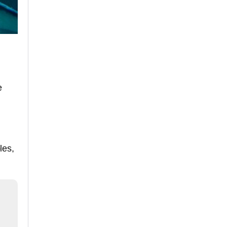
e
les,