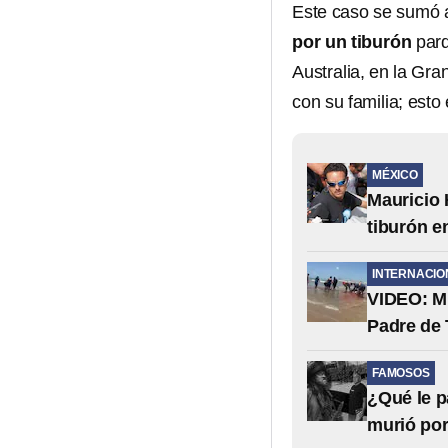
Este caso se sumó 
por un tiburón
parq
Australia, en la Gra
con su familia; est
MÉXICO
Mauricio 
tiburón e
INTERNACIO
VIDEO: Mu
Padre de
FAMOSOS
¿Qué le p
murió por