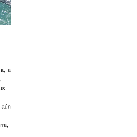
ia
, la
,
us
 aún
rra,