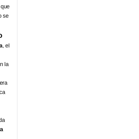
s que
o se
o
a
, el
n la
era
rca
da
ra