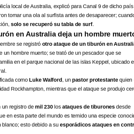
icía local de Australia, explicó para Canal 9 de dicho paí
eron tomar una ola al surfista antes de desaparecer; cuand
ción,
solo se recuperó su tabla de surf
.
urón en Australia deja un hombre muert
iembre se registró
otro ataque de un tiburón en Australi
de un hombre muerto; se trató de un pescador que se
milia en el parque nacional de las islas Keppel, ubicado e
al.
tificada como
Luke Walford
, un
pastor protestante
quien 
alidad Rockhampton, mientras que el ataque se produjo ce
 un registro de
mil 230
los
ataques de tiburones
desde
que en esta parte del mundo es temido una especie conoci
n blanco; esto debido a su
esporádicos ataques en cont
.