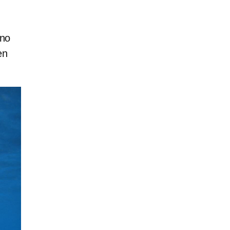
 no
en