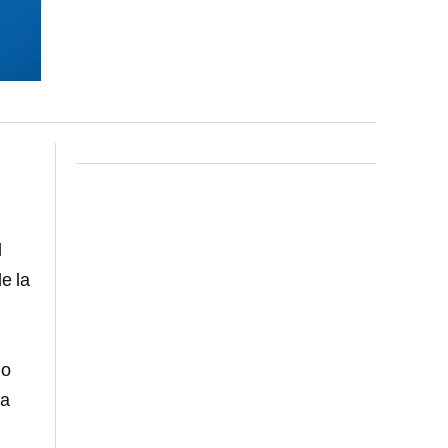
l
e la
do
ya