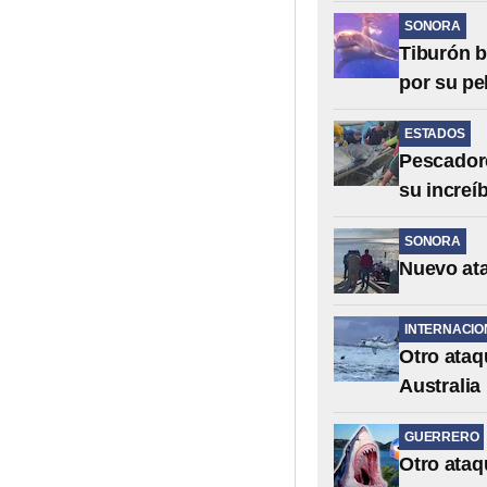
SONORA
Tiburón b
por su pe
ESTADOS
Pescadore
su increí
SONORA
Nuevo at
INTERNACIO
Otro ataq
Australia
GUERRERO
Otro ataq