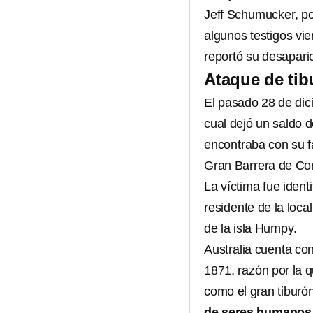
Jeff Schumucker, pol
algunos testigos vi
reportó su desapari
Ataque de tib
El pasado 28 de dic
cual dejó un saldo 
encontraba con su fa
Gran Barrera de Cor
La víctima fue iden
residente de la loc
de la isla Humpy.
Australia cuenta con
1871, razón por la 
como el gran tiburó
de seres humanos