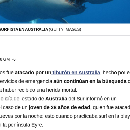
SURFISTA EN AUSTRALIA
(GETTY IMAGES)
:08 GMT-6
ños fue
atacado por un
tiburón en Australia
, hecho por e
 servicios de emergencia
aún continúan en la búsqueda
d
a haber recibido una herida mortal.
Policía del estado de
Australia
del Sur informó en un
l caso de un
joven de 28 años de edad
, quien fue ataca
jueves por la noche; esto cuando practicaba surf en la pla
n la península Eyre.