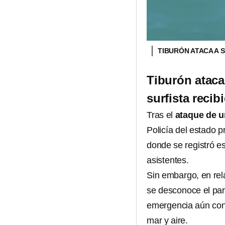
TIBURÓN ATACA A 
Tiburón ataca 
surfista recib
Tras el
ataque de u
Policía del estado p
donde se registró e
asistentes.
Sin embargo, en rela
se desconoce el para
emergencia aún conti
mar y aire.