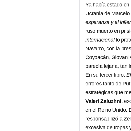
Ya había estado en o
Ucrania de Marcelo
esperanza y el infie
ruso muerto en pris
internacional
lo prot
Navarro, con la pre
Coyoacán, Giovani G
parecía lejana, tan 
En su tercer libro,
E
errores tanto de Pu
estratégicas que me
Valeri Zaluzhni
, ex
en el Reino Unido. E
responsabilizó a Zel
excesiva de tropas y