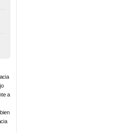
hacia
jo
nte a
 bien
cia