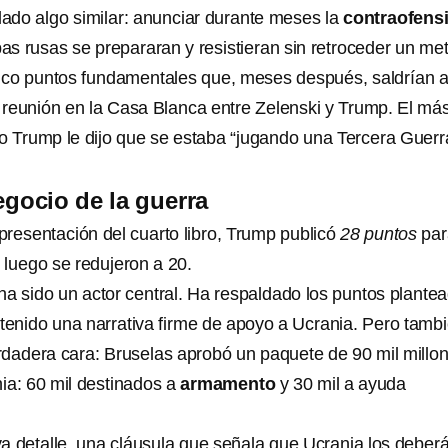
do algo similar: anunciar durante meses la
contraofens
pas rusas se prepararan y resistieran sin retroceder un met
nco puntos fundamentales que, meses después, saldrían 
a reunión en la Casa Blanca entre Zelenski y Trump. El má
 Trump le dijo que se estaba “jugando una Tercera Guerr
egocio de la guerra
presentación del cuarto libro, Trump publicó
28 puntos
par
 luego se redujeron a 20.
ha sido un actor central. Ha respaldado los puntos plante
enido una narrativa firme de apoyo a Ucrania. Pero tamb
rdadera cara: Bruselas aprobó un paquete de 90 mil millo
ia: 60 mil destinados a
armamento
y 30 mil a ayuda
ya detalle, una cláusula que señala que Ucrania los deber