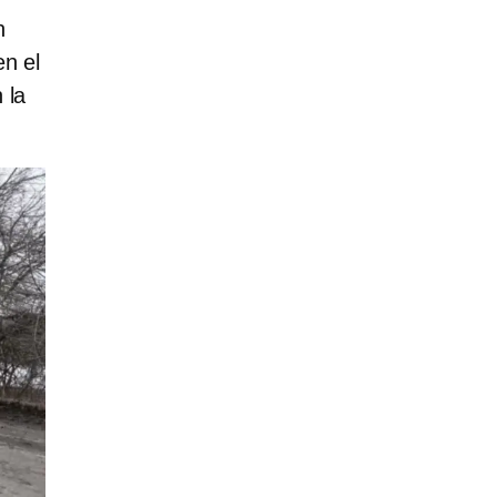
n
en el
 la