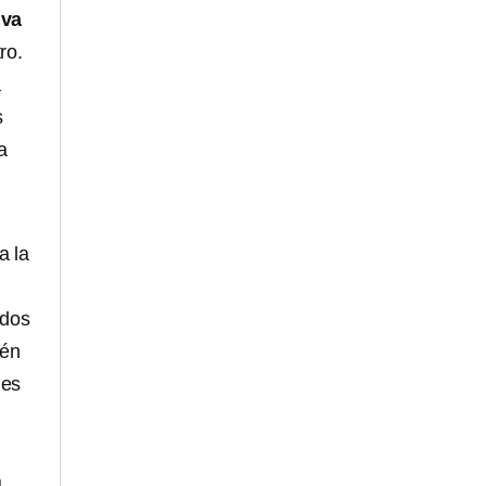
iva
ro.
a
s
a
a la
ados
ién
nes
á