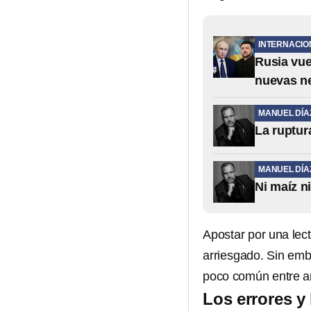
INTERNACIO
Rusia vue
nuevas n
MANUEL DÍA
La ruptur
MANUEL DÍA
Ni maíz ni
Apostar por una lect
arriesgado. Sin em
poco común entre an
Los errores y