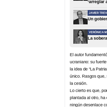
‘arreglar
JAVIER TREV
Un gobier
VERÓNICA 
La sobera
El autor fundamentó
ucraniano: su fuerte
la idea de “La Patria
único. Rasgos que, 
la cesión.
Lo cierto es que, p
plantada al otro, h
ningún desenlace c