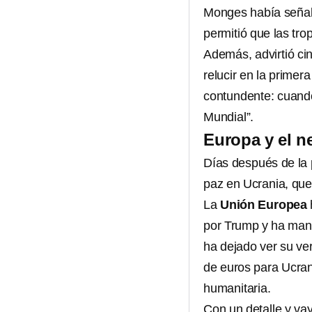
Monges había señala
permitió que las tro
Además, advirtió ci
relucir en la primer
contundente: cuando
Mundial”.
Europa y el n
Días después de la 
paz en Ucrania, que
La
Unión Europea
por Trump y ha mant
ha dejado ver su ve
de euros para Ucran
humanitaria.
Con un detalle y va