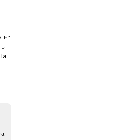
.
a
. En
lo
 La
o
ra