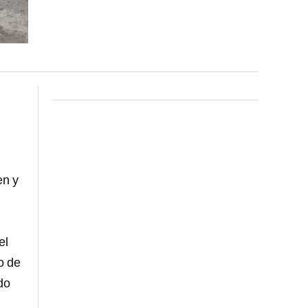
en y
el
o de
do