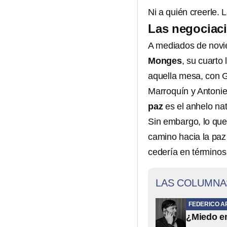
Ni a quién creerle. 
Las negociac
A mediados de novi
Monges
, su cuarto 
aquella mesa, con G
Marroquín y Antonie
paz
es el anhelo nat
Sin embargo, lo que
camino hacia la paz 
cedería en términos t
LAS COLUMNA
FEDERICO A
¿Miedo em