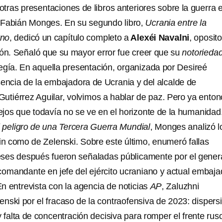
tras presentaciones de libros anteriores sobre la guerra 
 Fabián Monges. En su segundo libro,
Ucrania entre la
rno
, dedicó un capítulo completo a
Alexéi Navalni
, oposito
ión. Señaló que su mayor error fue creer que su
notorieda
egía. En aquella presentación, organizada por Desireé
sencia de la embajadora de Ucrania y del alcalde de
utiérrez Aguilar, volvimos a hablar de paz. Pero ya ento
lejos que todavía no se ve en el horizonte de la humanidad
l peligro de una Tercera Guerra Mundial
, Monges analizó l
tin como de Zelenski. Sobre este último, enumeró fallas
ses después fueron señaladas públicamente por el gener
comandante en jefe del ejército ucraniano y actual embaja
n entrevista con la agencia de noticias
AP
, Zaluzhni
enski por el fracaso de la contraofensiva de 2023: dispers
 falta de concentración decisiva para romper el frente rus