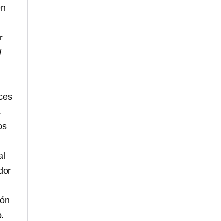
en
r
d
nces
.
os
al
dor
ión
o.