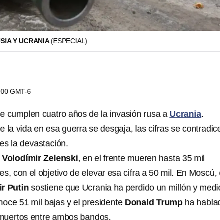
SIA Y UCRANIA
(ESPECIAL)
4:00 GMT-6
se cumplen
cuatro años
de la invasión rusa a
Ucrania
.
 la vida en esa guerra se desgaja, las cifras se contradic
 es la devastación.
e
Volodímir Zelenski
, en el frente mueren hasta 35 mil
s, con el objetivo de elevar esa cifra a 50 mil. En Moscú, 
r Putin
sostiene que Ucrania ha perdido un millón y medi
noce 51 mil bajas y el presidente
Donald Trump
ha habla
 muertos entre ambos bandos.