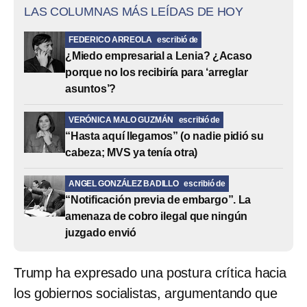
LAS COLUMNAS MÁS LEÍDAS DE HOY
FEDERICO ARREOLA
escribió de
¿Miedo empresarial a Lenia? ¿Acaso
porque no los recibiría para ‘arreglar
asuntos’?
VERÓNICA MALO GUZMÁN
escribió de
“Hasta aquí llegamos” (o nadie pidió su
cabeza; MVS ya tenía otra)
ANGEL GONZÁLEZ BADILLO
escribió de
“Notificación previa de embargo”. La
amenaza de cobro ilegal que ningún
juzgado envió
Trump ha expresado una postura crítica hacia
los gobiernos socialistas, argumentando que