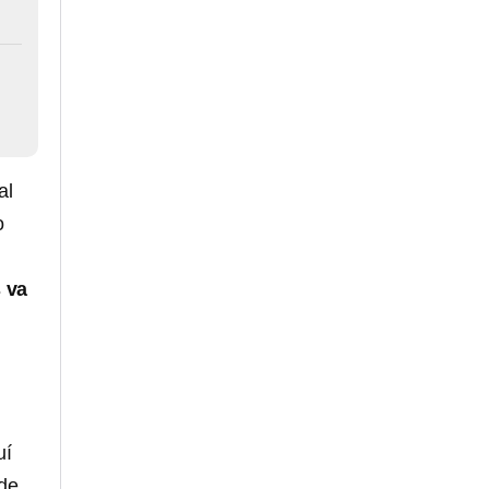
al
o
 va
uí
 de