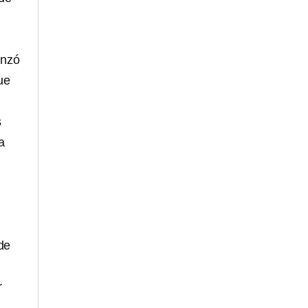
nzó
ue
s
a
de
r