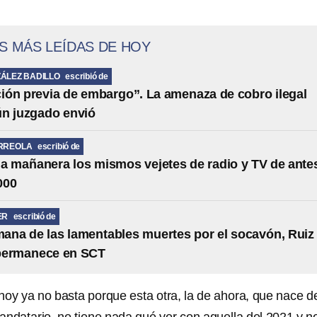
S MÁS LEÍDAS DE HOY
ÁLEZ BADILLO
escribió de
ción previa de embargo”. La amenaza de cobro ilegal
ún juzgado envió
RREOLA
escribió de
la mañanera los mismos vejetes de radio y TV de ante
000
ER
escribió de
ana de las lamentables muertes por el socavón, Ruiz
permanece en SCT
hoy ya no basta porque esta otra, la de ahora, que nace d