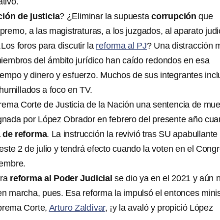
ativo.
ción de justicia
? ¿Eliminar la supuesta
corrupción
que
upremo, a las magistraturas, a los juzgados, al aparato judi
s foros para discutir la
reforma al PJ
? Una distracción 
miembros del ámbito jurídico han caído redondos en esa
iempo y dinero y esfuerzo. Muchos de sus integrantes incl
humillados a foco en TV.
ema Corte de Justicia de la Nación una sentencia de mue
gnada por López Obrador en febrero del presente año cu
a de reforma
. La instrucción la revivió tras SU apabullante
e este 2 de julio y tendrá efecto cuando la voten en el Cong
iembre.
tra
reforma al Poder Judicial
se dio ya en el 2021 y aún 
en marcha, pues. Esa reforma la impulsó el entonces minis
uprema Corte,
Arturo Zaldívar
, ¡y la avaló y propició López