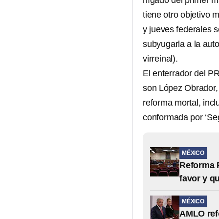
hígado del primer m
tiene otro objetivo
y jueves federales s
subyugarla a la aut
virreinal).
El enterrador del P
son López Obrador
reforma mortal, inc
conformada por ‘Se
MÉXICO
Reforma P
favor y q
MÉXICO
AMLO refo