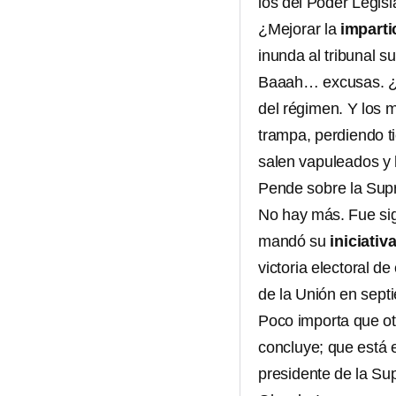
los del Poder Legisl
¿Mejorar la
imparti
inunda al tribunal s
Baaah… excusas. ¿Lo
del régimen. Y los 
trampa, perdiendo t
salen vapuleados y 
Pende sobre la Supr
No hay más. Fue si
mandó su
iniciativ
victoria electoral d
de la Unión en sept
Poco importa que o
concluye; que está 
presidente de la S