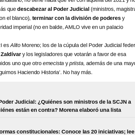
andatario, no tiene nada qué ver con aquella del 2021 y n
 más que
descabezar al Poder Judicial
(ministros, magist
on el blanco),
terminar con la división de poderes
y
oridad imperial (no en balde, AMLO vive en un palacio
RI es
Alito
Moreno; los de la cúpula del Poder Judicial feder
,
Zaldívar
y los legisladores que votarán a favor de esa
luidos uno que otro
emecista
y
priista
, además de una may
guimos Haciendo Historia’. No hay más.
oder Judicial: ¿Quiénes son ministros de la SCJN a
uiénes están en contra? Morena elaboró una lista
rmas constitucionales: Conoce las 20 iniciativas; lee