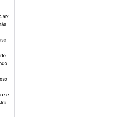
cial?
más
uso
rte.
ando
reso
no se
tro