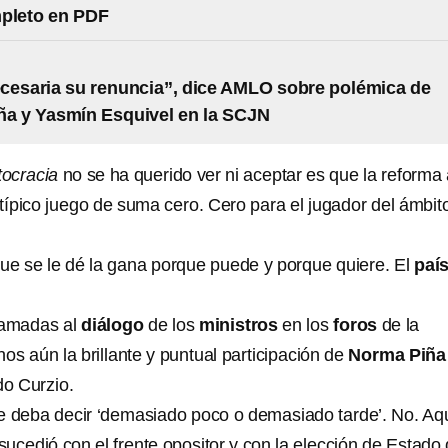
mpleto en PDF
cesaria su renuncia”, dice AMLO sobre polémica de
a y Yasmín Esquivel en la SCJN
ocracia
no se ha querido ver ni aceptar es que la reforma 
 típico juego de suma cero. Cero para el jugador del ámbit
 que se le dé la gana porque puede y porque quiere. El
país
lamadas al
diálogo
de los
ministros
en los
foros
de la
nos aún la brillante y puntual participación de
Norma Piña
o Curzio.
se deba decir ‘demasiado poco o demasiado tarde’. No. Aq
ucedió con el frente opositor y con la elección de Estado