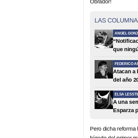
Obrador!
LAS COLUMNA
ANGEL GONZ
“Notifica
que ning
FEDERICO A
Atacan a 
del año 2
ELSA LESST
A una sem
Esparza 
Pero dicha reforma 