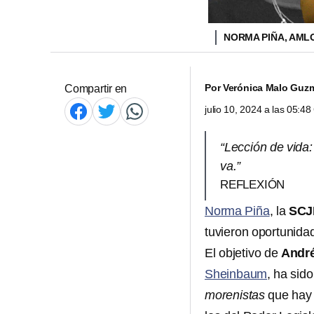
NORMA PIÑA, AML
Por
Verónica Malo Guz
Compartir en
julio 10, 2024 a las 05:4
“Lección de vida:
va.”
REFLEXIÓN
Norma Piña
, la
SCJ
tuvieron oportunida
El objetivo de
Andr
Sheinbaum
, ha sid
morenistas
que hay y