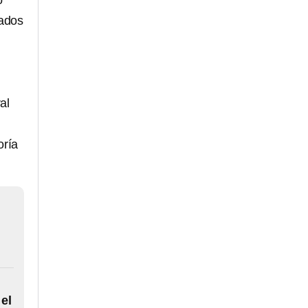
o
rados
al
oría
 el