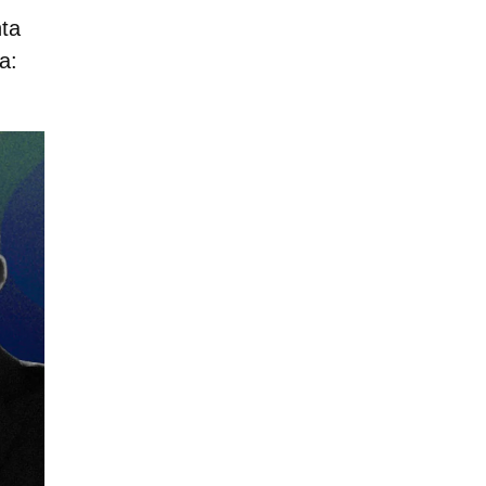
nta
a: