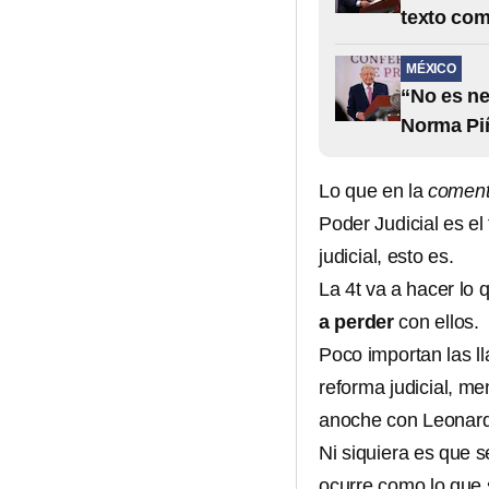
texto co
MÉXICO
“No es ne
Norma Piñ
Lo que en la
coment
Poder Judicial es el
judicial, esto es.
La 4t va a hacer lo
a perder
con ellos.
Poco importan las l
reforma judicial, me
anoche con Leonard
Ni siquiera es que 
ocurre como lo que s