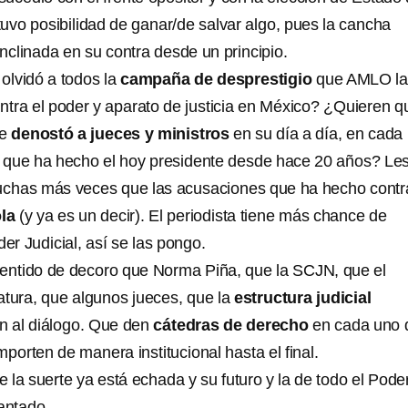
tuvo posibilidad de ganar/de salvar algo, pues la cancha
clinada en su contra desde un principio.
olvidó a todos la
campaña de desprestigio
que AMLO la
tra el poder y aparato de justicia en México? ¿Quieren q
ue
denostó a jueces y ministros
en su día a día, en cada
ís que ha hecho el hoy presidente desde hace 20 años? Le
chas más veces que las acusaciones que ha hecho contr
la
(y ya es un decir). El periodista tiene más chance de
der Judicial, así se las pongo.
sentido de decoro que Norma Piña, que la SCJN, que el
atura, que algunos jueces, que la
estructura judicial
n al diálogo. Que den
cátedras de derecho
en cada uno 
mporten de manera institucional hasta el final.
la suerte ya está echada y su futuro y la de todo el Pode
antado.