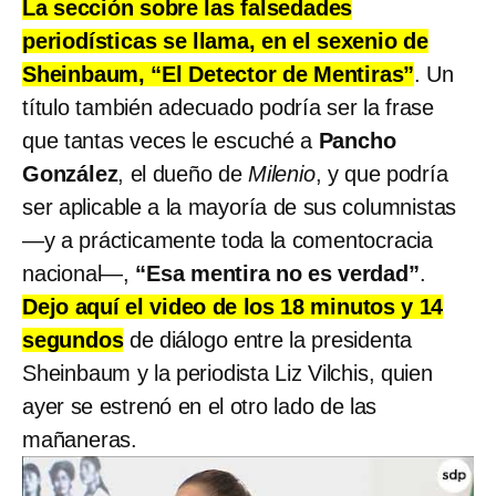
La sección sobre las falsedades
periodísticas se llama, en el sexenio de
Sheinbaum, “El Detector de Mentiras”
. Un
título también adecuado podría ser la frase
que tantas veces le escuché a
Pancho
González
, el dueño de
Milenio
, y que podría
ser aplicable a la mayoría de sus columnistas
—y a prácticamente toda la comentocracia
nacional—,
“Esa mentira no es verdad”
.
Dejo aquí el video de los 18 minutos y 14
segundos
de diálogo entre la presidenta
Sheinbaum y la periodista Liz Vilchis, quien
ayer se estrenó en el otro lado de las
mañaneras.