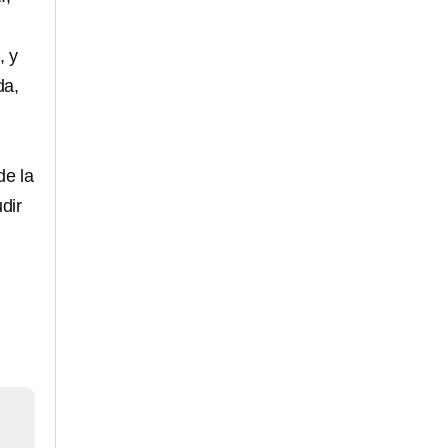
, y
da,
de la
dir