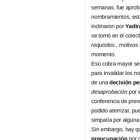
semanas, fue aproba
nombramientos, es
inclinaron por
Yadir
se tomó en el colect
requisitos
., motivos
momento.
Eso cobra mayor sent
para invalidar los n
de una
decisión pe
desaprobación
por 
conferencia de pre
podido aterrizar, pu
simpatía por alguna 
Sin embargo, hay q
preocupación
por 