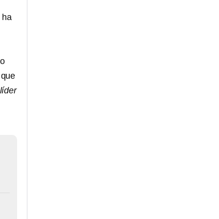
e ha
no
 que
líder