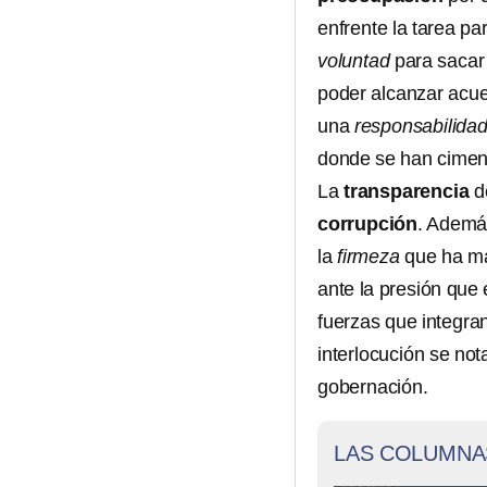
enfrente la tarea p
voluntad
para sacar
poder alcanzar acue
una
responsabilidad
donde se han cimen
La
transparencia
d
corrupción
. Además
la
firmeza
que ha ma
ante la presión que
fuerzas que integra
interlocución se not
gobernación.
LAS COLUMNA