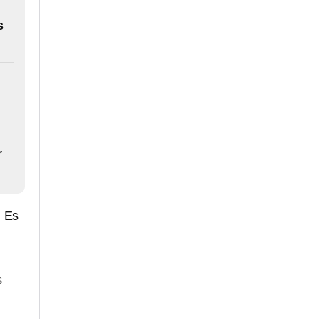
s
r
. Es
s