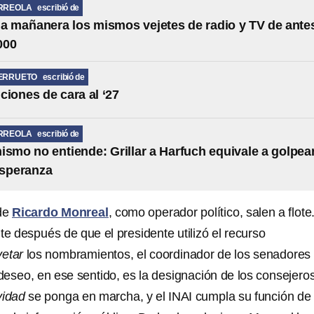
RREOLA
escribió de
la mañanera los mismos vejetes de radio y TV de ante
000
BERRUETO
escribió de
ciones de cara al ‘27
RREOLA
escribió de
ismo no entiende: Grillar a Harfuch equivale a golpea
esperanza
 de
Ricardo Monreal
, como operador político, salen a flote
e después de que el presidente utilizó el recurso
vetar
los nombramientos, el coordinador de los senadores
deseo, en ese sentido, es la designación de los consejero
vidad
se ponga en marcha, y el INAI cumpla su función de