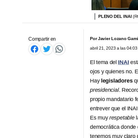
PLENO DEL INAI
(R
Por
Javier Lozano Gam
Compartir en
abril 21, 2023 a las 04:
El tema del
INAI
est
ojos y quienes no. E
Hay
legisladores
q
presidencial
. Recor
propio mandatario f
entrever que el INA
Es muy
respetable
democrática donde d
tenemos muy claro q