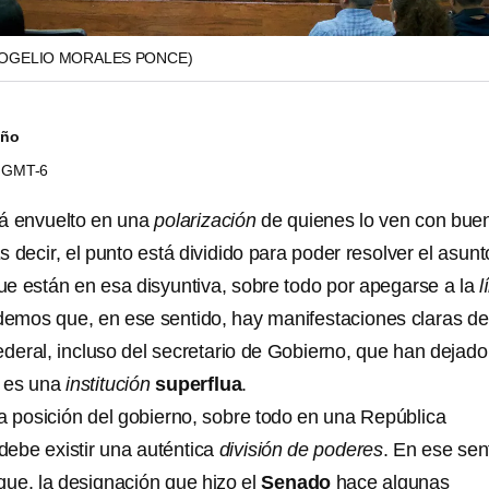
OGELIO MORALES PONCE)
iño
03 GMT-6
á envuelto en una
polarización
de quienes lo ven con bue
s decir, el punto está dividido para poder resolver el asunt
ue están en esa disyuntiva, sobre todo por apegarse a la
l
demos que, en ese sentido, hay manifestaciones claras de
ederal, incluso del secretario de Gobierno, que han dejado
I es una
institución
superflua
.
la posición del gobierno, sobre todo en una República
ebe existir una auténtica
división de poderes
. En ese sen
ue, la designación que hizo el
Senado
hace algunas