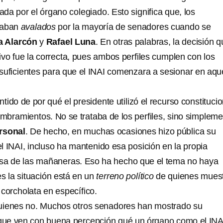
da por el órgano colegiado. Esto significa que, los
taban
avalados
por la mayoría de senadores cuando se
a Alarcón
y
Rafael Luna
. En otras palabras, la decisión 
ivo fue la correcta, pues ambos perfiles cumplen con los
 suficientes para que el INAI comenzara a sesionar en aqu
ido de por qué el presidente utilizó el recurso constitucio
ombramientos. No se trataba de los perfiles, sino simplem
rsonal
. De hecho, en muchas ocasiones hizo pública su
el INAI, incluso ha mantenido esa posición en la propia
nsa de las mañaneras. Eso ha hecho que el tema no haya
es la situación está en un
terreno político
de quienes mues
corcholata en específico.
uienes no. Muchos otros senadores han mostrado su
que ven con buena percepción qué un órgano como el INA