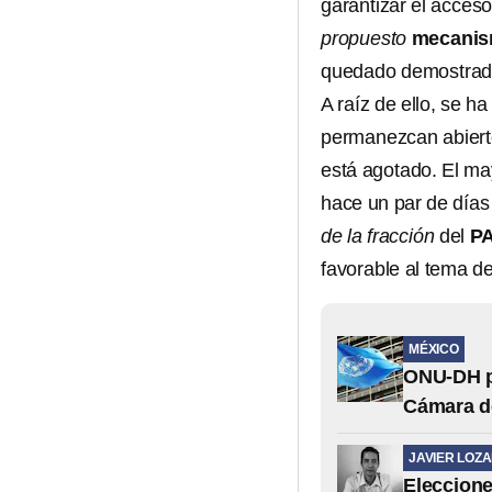
garantizar el acces
propuesto
mecani
quedado demostrado 
A raíz de ello, se 
permanezcan abierto
está agotado. El ma
hace un par de día
de la fracción
del
P
favorable al tema d
MÉXICO
ONU-DH pi
Cámara de
JAVIER LOZ
Eleccione