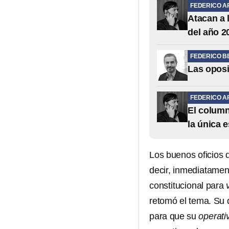
FEDERICO A
Atacan a 
del año 2
FEDERICO 
Las oposi
FEDERICO A
El column
la única 
Los buenos oficios
decir, inmediatament
constitucional para
retomó el tema. Su 
para que su
operati