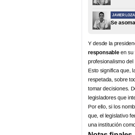
JAVIER LOZ
Se asoma 
Y desde la presiden
responsable
en su 
profesionalismo del
Esto significa que, 
respetada, sobre tod
tomar decisiones. D
legisladores que int
Por ello, si los no
que, el legislativo f
una institución como
Notas finales