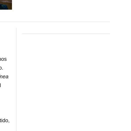
nos
o.
ínea
l
tido,