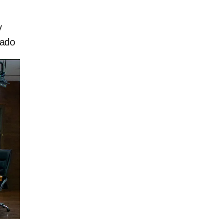
y
rado