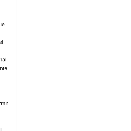
que
el
nal
ente
tran
I,