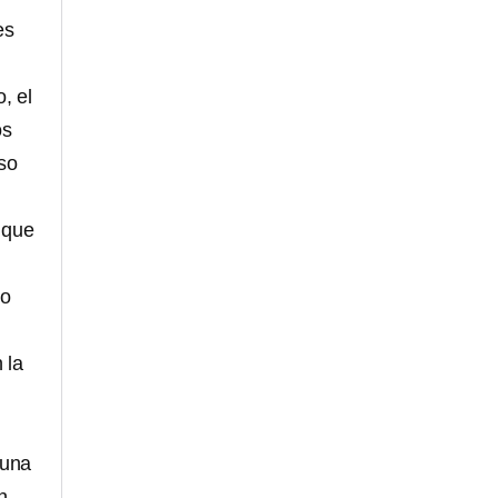
es
, el
os
eso
 que
no
 la
 una
n