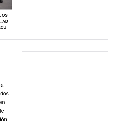
L OS
, AD
ECU
ta
odos
 en
te
ión