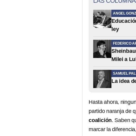
LAS COLUMNA
ANGEL GONZ
Educación 
ley
FEDERICO A
Sheinbaum
Milei a Lu
SAMUEL PA
La idea d
Hasta ahora, ningun
partido naranja de q
coalición
. Saben q
marcar la diferencia