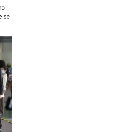
no
e se