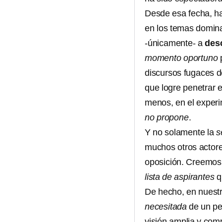
Desde esa fecha, ha
en los temas domin
-únicamente- a
desc
momento oportuno
p
discursos fugaces 
que logre penetrar en
menos, en el experi
no propone
.
Y no solamente la
s
muchos otros actore
oposición. Creemos q
lista de aspirantes
q
De hecho, en nuest
necesitada
de un pe
visión amplia y com