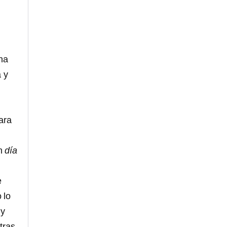
una
a y
ara
n
día
e
 lo
 y
tras