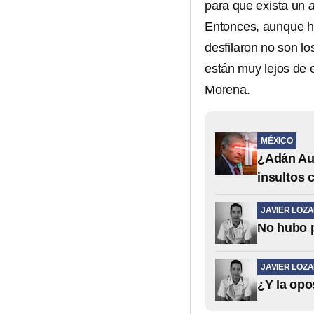
para que exista un
Entonces, aunque ha
desfilaron no son lo
están muy lejos de 
Morena.
MÉXICO
¿Adán Aug
insultos 
JAVIER LOZ
No hubo p
JAVIER LOZ
¿Y la opo