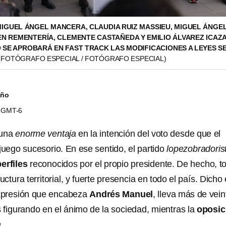
IGUEL ÁNGEL MANCERA, CLAUDIA RUIZ MASSIEU, MIGUEL ÁNGE
EN REMENTERÍA, CLEMENTE CASTAÑEDA Y EMILIO ÁLVAREZ ICAZA
O SE APROBARÁ EN FAST TRACK LAS MODIFICACIONES A LEYES S
(FOTÓGRAFO ESPECIAL / FOTÓGRAFO ESPECIAL)
iño
09 GMT-6
una
enorme ventaja
en la intención del voto desde que el
juego sucesorio. En ese sentido, el partido
lopezobradoris
perfiles
reconocidos por el propio presidente. De hecho, t
uctura territorial, y fuerte presencia en todo el país. Dicho
expresión que encabeza
Andrés Manuel
, lleva más de vein
figurando en el ánimo de la sociedad, mientras la
oposic
a
.