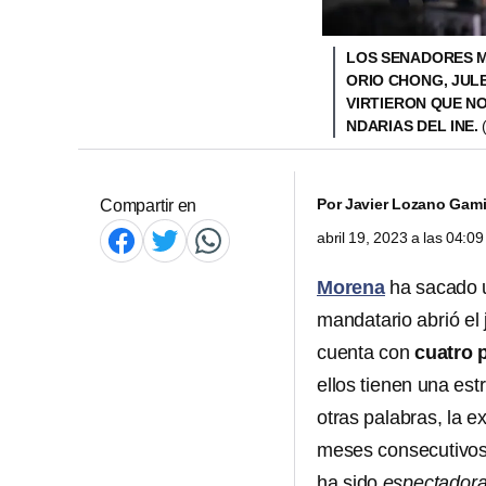
LOS SENADORES M
ORIO CHONG, JUL
VIRTIERON QUE N
NDARIAS DEL INE.
Por
Javier Lozano Gam
Compartir en
abril 19, 2023 a las 04:
Morena
ha sacado 
mandatario abrió el 
cuenta con
cuatro 
ellos tienen una estr
otras palabras, la 
meses consecutivos 
ha sido
espectador