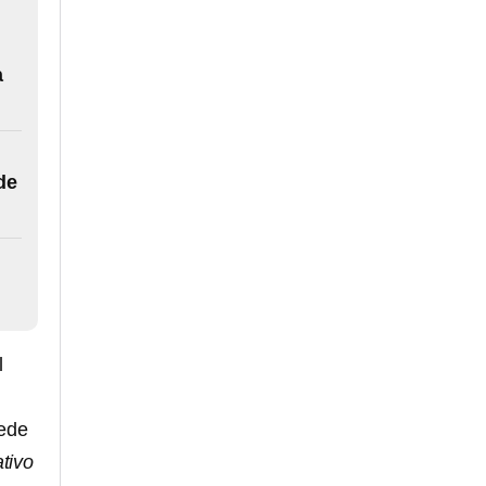
a
de
l
uede
ativo