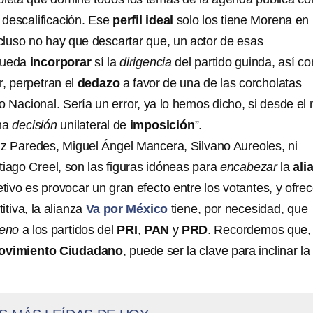
descalificación. Ese
perfil ideal
solo los tiene Morena en
luso no hay que descartar que, un actor de esas
 pueda
incorporar
sí la
dirigencia
del partido guinda, así c
r, perpetran el
dedazo
a favor de una de las corcholatas
o Nacional. Sería un error, ya lo hemos dicho, si desde el
una
decisión
unilateral de
imposición
”.
triz Paredes, Miguel Ángel Mancera, Silvano Aureoles, ni
ago Creel, son las figuras idóneas para
encabezar
la
ali
jetivo es provocar un gran efecto entre los votantes, y ofrec
tiva, la alianza
Va por México
tiene, por necesidad, que
jeno
a los partidos del
PRI
,
PAN
y
PRD
. Recordemos que, 
ovimiento Ciudadano
, puede ser la clave para inclinar la