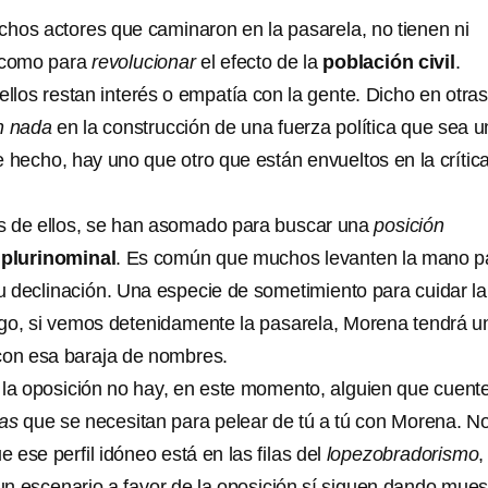
hos actores que caminaron en la pasarela, no tienen ni
l como para
revolucionar
el efecto de la
población civil
.
ellos restan interés o empatía con la gente. Dicho en otras
n nada
en la construcción de una fuerza política que sea 
e hecho, hay uno que otro que están envueltos en la crític
s de ellos, se han asomado para buscar una
posición
a
plurinominal
. Es común que muchos levanten la mano p
 declinación. Una especie de sometimiento para cuidar la
go, si vemos detenidamente la pasarela, Morena tendrá u
con esa baraja de nombres.
e la oposición no hay, en este momento, alguien que cuent
cas
que se necesitan para pelear de tú a tú con Morena. No
 ese perfil idóneo está en las filas del
lopezobradorismo
,
n escenario a favor de la oposición sí siguen dando mues