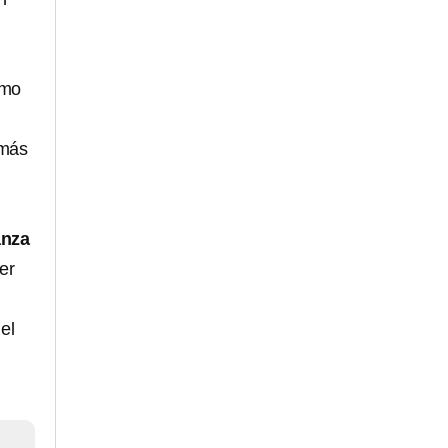
omo
 más
anza
er
el