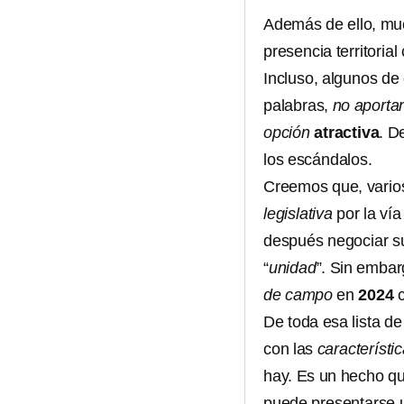
Además de ello, muc
presencia territoria
Incluso, algunos de 
palabras,
no aporta
opción
atractiva
. D
los escándalos.
Creemos que, vario
legislativa
por la ví
después negociar su
“
unidad
”. Sin embar
de campo
en
2024
De toda esa lista d
con las
característi
hay. Es un hecho que
puede presentarse u