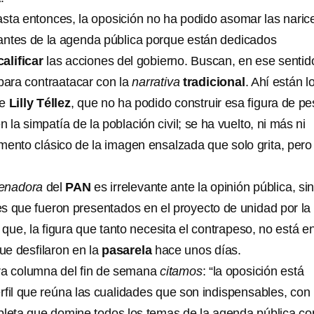
sta entonces, la oposición no ha podido asomar las naric
antes de la agenda pública porque están dedicados
alificar
las acciones del gobierno. Buscan, en ese sentido
ara contraatacar con la
narrativa
tradicional
. Ahí están l
de
Lilly Téllez
, que no ha podido construir esa figura de p
 la simpatía de la población civil; se ha vuelto, ni más ni
mento clásico de la imagen ensalzada que solo grita, pero
enadora
del
PAN
es irrelevante ante la opinión pública, si
s que fueron presentados en el proyecto de unidad por la
ue, la figura que tanto necesita el contrapeso, no está en
ue desfilaron en la
pasarela
hace unos días.
ra columna del fin de semana
citamos
: “la oposición está
rfil que reúna las cualidades que son indispensables, con
pleta que domine todos los temas de la agenda pública co