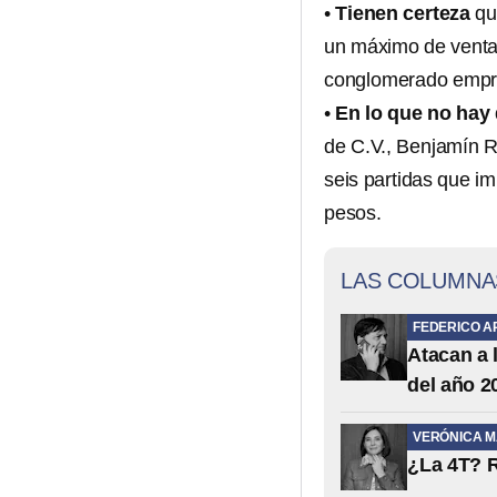
•
Tienen certeza
que
un máximo de ventas
conglomerado empre
•
En lo que no hay
de C.V., Benjamín 
seis partidas que i
pesos.
LAS COLUMNA
FEDERICO A
Atacan a 
del año 2
VERÓNICA 
¿La 4T? R