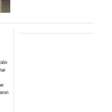
ación
fue
ue
caron