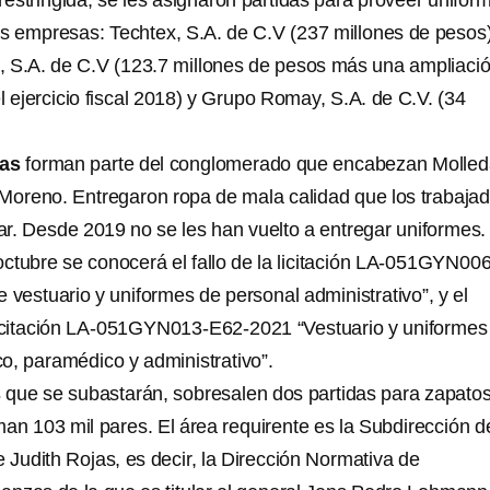
restringida, se les asignaron partidas para proveer unifor
res empresas: Techtex, S.A. de C.V (237 millones de pesos)
l, S.A. de C.V (123.7 millones de pesos más una ampliaci
l ejercicio fiscal 2018) y Grupo Romay, S.A. de C.V. (34
sas
forman parte del conglomerado que encabezan Molle
 Moreno. Entregaron ropa de mala calidad que los trabaja
zar. Desde 2019 no se les han vuelto a entregar uniformes.
ctubre se conocerá el fallo de la licitación LA-051GYN00
 vestuario y uniformes de personal administrativo”, y el
 licitación LA-051GYN013-E62-2021 “Vestuario y uniformes
o, paramédico y administrativo”.
s
que se subastarán, sobresalen dos partidas para zapato
an 103 mil pares. El área requirente es la Subdirección d
 Judith Rojas, es decir, la Dirección Normativa de