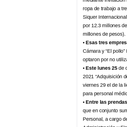
mediante invitación 
ropa de trabajo a t
Siquer Internaciona
por 12.3 millones de
millones de pesos).
•
Esas tres empre
Cámara y “El pollo”
optaron por no utili
•
Este lunes
25
de o
2021 “Adquisición de
viernes 29 el de la
para personal médic
•
Entre las prenda
que en conjunto sum
Personal, a cargo de