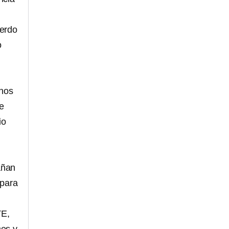
Lerdo
o
n
unos
e
io
añan
 para
TE,