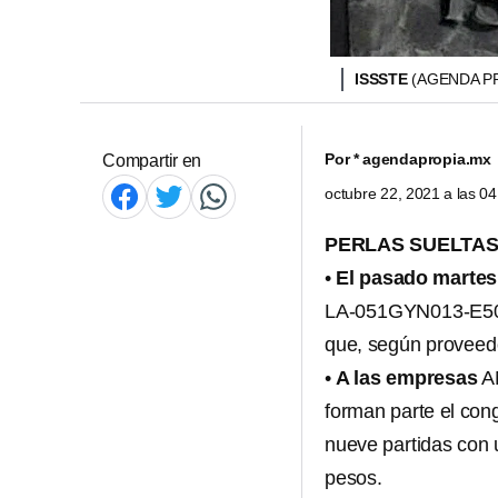
ISSSTE
(AGENDA P
Por
* agendapropia.mx
Compartir en
octubre 22, 2021 a las 0
PERLAS SUELTA
•
El pasado martes
LA-051GYN013-E50-2
que, según proveed
•
A las empresas
AM
forman parte el cong
nueve partidas con 
pesos.