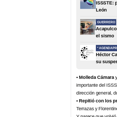
ISSSTE: p
León
GUERRERO
Acapulco:
el sismo
* AGENDAPR
Héctor Ca
su suspen
•
Molleda Cámara
importante del ISSS
dirección general, d
•
Repitió con los p
Terrazas y Florenti
Y parece que volvió