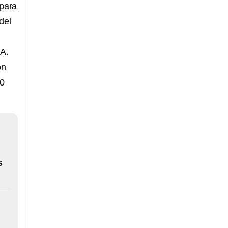
 para
del
.A.
on
70
s