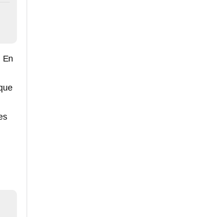
. En
 que
es