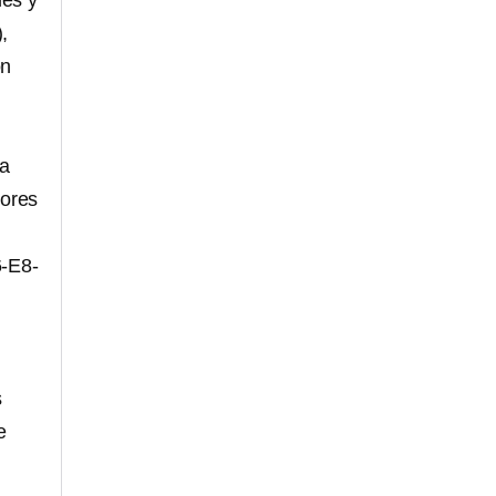
mes y
,
ón
da
dores
6-E8-
s
e