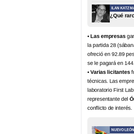
ILAN KATZ M
¿Qué raro
•
Las empresas
gan
la partida 28 (sában
ofreció en 92.89 pes
se le pagará en 144
•
Varias licitantes
f
técnicas. Las empre
laboratorio First La
representante del
Ór
conflicto de interés.
NUEVO LEÓ