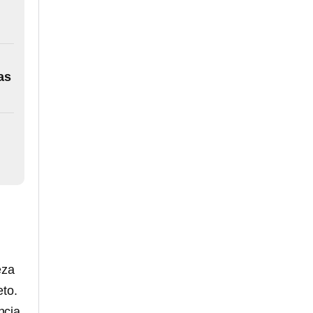
as
eza
eto.
ncia