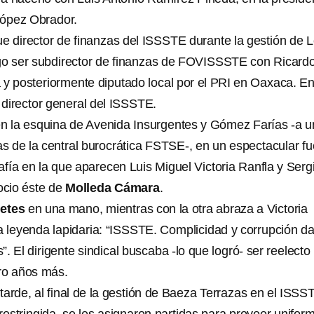
ópez Obrador.
ue director de finanzas del ISSSTE durante la gestión de 
go ser subdirector de finanzas de FOVISSSTE con Ricard
 y posteriormente diputado local por el PRI en Oaxaca. E
director general del ISSSTE.
n la esquina de Avenida Insurgentes y Gómez Farías -a 
as de la central burocrática FSTSE-, en un espectacular fu
fía en la que aparecen Luis Miguel Victoria Ranfla y Serg
ocio éste de
Molleda Cámara
.
letes
en una mano, mientras con la otra abraza a Victoria
a leyenda lapidaria: “ISSSTE. Complicidad y corrupción d
. El dirigente sindical buscaba -lo que logró- ser reelecto
ro años más.
arde, al final de la gestión de Baeza Terrazas en el ISSS