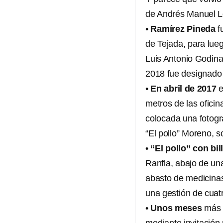
de Andrés Manuel L
•
Ramírez Pineda
f
de Tejada, para lue
Luis Antonio Godina
2018 fue designado 
•
En abril de 2017
e
metros de las oficin
colocada una fotogra
“El pollo” Moreno, s
•
“El pollo” con bil
Ranfla, abajo de un
abasto de medicinas”
una gestión de cuat
•
Unos meses
más t