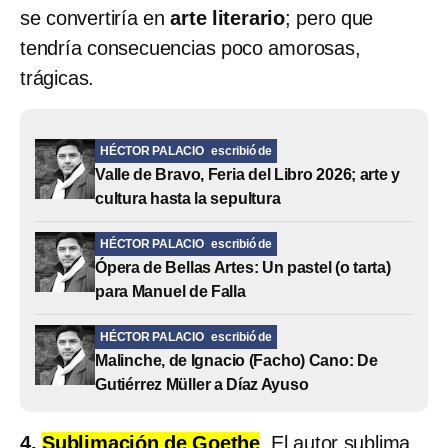
se convertiría en
arte literario
; pero que
tendría consecuencias poco amorosas,
trágicas.
HÉCTOR PALACIO
escribió de
Valle de Bravo, Feria del Libro 2026; arte y
cultura hasta la sepultura
HÉCTOR PALACIO
escribió de
Ópera de Bellas Artes: Un pastel (o tarta)
para Manuel de Falla
HÉCTOR PALACIO
escribió de
Malinche, de Ignacio (Facho) Cano: De
Gutiérrez Müller a Díaz Ayuso
4.
Sublimación de Goethe
. El autor sublima