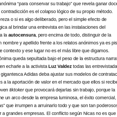
anónima
“para conservar su trabajo” que revela ganar doc
 contradicción es el colapso lógico de su propio método.
reza o si es algo deliberado, pero el simple efecto de
gica al brindar una entrevista en las instalaciones del
a la
autocensura
, pero encima de todo, distinguir de la
 nombre y apellido frente a los relatos anónimos ya es pi
e contexto y ese lugar no es el más libre que digamos.
ónima queda sepultada bajo el peso de la estructura narra
en echarle a la activista
Luz Valdez
todas las entrevistada
a gigantesca Adidas deba ajustar sus modelos de contrata
os a la aportación de valor en el mercado que ellos si recib
joven
tiktoker
que provocará dejarlas sin trabajo, porque la
ene un arco desde la empresa luminosa, el éxito comercial,
tas” que irrumpen a arruinarlo todo y que son tan poderoso
 a grandes empresas. El conflicto según Nicas no es que 