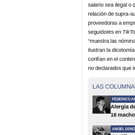
salario sea ilegal o
relación de supra-s
proveedoras a empr
seguidores en
TikT
“muestra las nómina
ilustran la dicotomí
confían en el conte
no declarados que i
LAS COLUMNA
FEDERICO A
Alergia 
16 macho
ANGEL GONZ