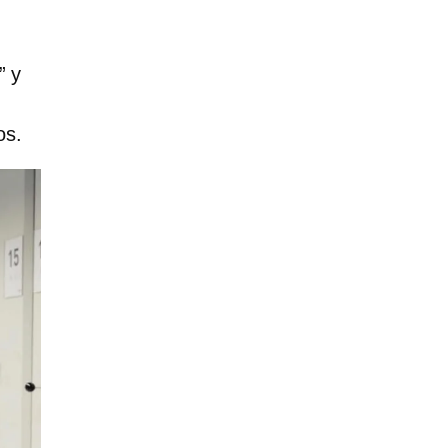
” y
os.