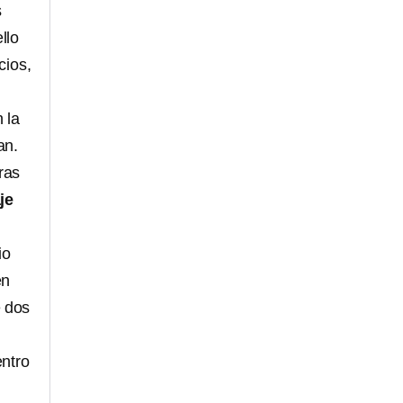
s
llo
cios,
 la
an.
ras
je
io
en
e dos
entro