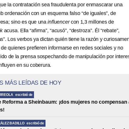
 que la contratación sea fraudulenta por enmascarar una
ub ordenación con un esquema falso “de iguales”, de
esa; sino es que una
influencer
con 1,3 millones de
ok
acusa. Ella “afirma”, “acusó”, “destroza”. Él “rebate”,
s”. Los verbos ya dictan quién tiene la razón y curiosame
a de quienes prefieren informarse en redes sociales y no
nido de la prensa sospechando de manipulación por intere
nfluyen en su coberura.
S MÁS LEÍDAS DE HOY
RREOLA
escribió de
de Reforma a Sheinbaum: ¡dos mujeres no compensan 
s!
ÁLEZ BADILLO
escribió de