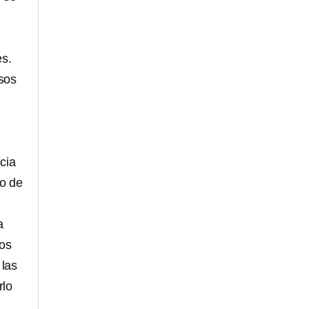
es.
esos
cia
co de
a
los
 las
rlo