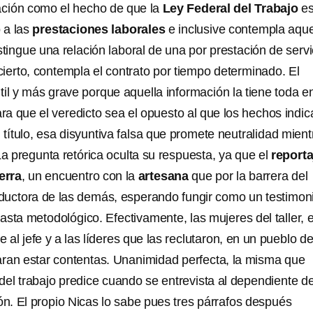
ación como el hecho de que la
Ley Federal del Trabajo
e
 a las
prestaciones laborales
e inclusive contempla aque
stingue una relación laboral de una por prestación de servi
ierto, contempla el contrato por tiempo determinado. El
il y más grave porque aquella información la tiene toda en
a que el veredicto sea el opuesto al que los hechos indic
ítulo, esa disyuntiva falsa que promete neutralidad mient
La pregunta retórica oculta su respuesta, ya que el
reporta
ierra
, un encuentro con la
artesana
que por la barrera del
raductora de las demás, esperando fungir como un testimon
 hasta metodológico. Efectivamente, las mujeres del taller, 
te al jefe y a las líderes que las reclutaron, en un pueblo d
laran estar contentas. Unanimidad perfecta, la misma que
del trabajo predice cuando se entrevista al dependiente d
ón. El propio Nicas lo sabe pues tres párrafos después