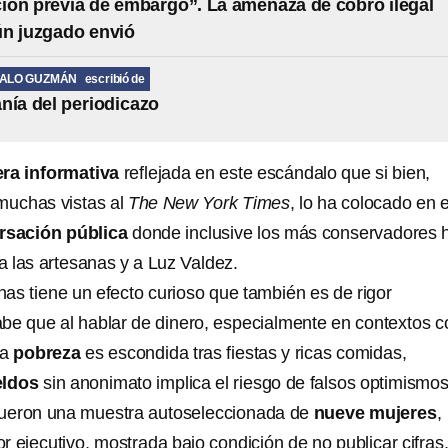
ción previa de embargo”. La amenaza de cobro ilegal
ún juzgado envió
MALO GUZMÁN
escribió de
nía del periodicazo
era informativa
reflejada en este escándalo que si bien,
 muchas vistas al
The New York Times
, lo ha colocado en e
rsación pública
donde inclusive los más conservadores 
a las artesanas y a Luz Valdez.
nas tiene un efecto curioso que también es de rigor
be que al hablar de dinero, especialmente en contextos 
la
pobreza
es escondida tras fiestas y ricas comidas,
eldos
sin anonimato implica el riesgo de falsos optimismos
ueron una muestra autoseleccionada de
nueve mujeres
,
tor ejecutivo, mostrada bajo condición de no publicar cifras