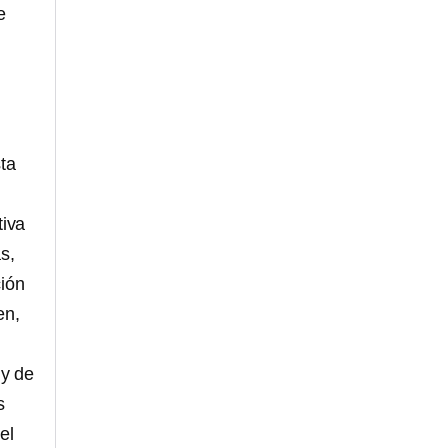
e
sta
tiva
s,
ción
en,
 y de
s
el