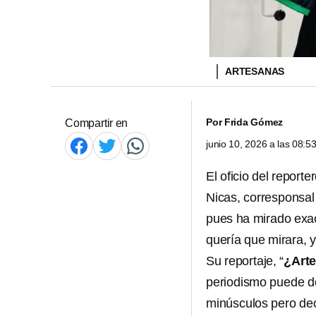
ARTESANAS
Por
Frida Gómez
Compartir en
junio 10, 2026 a las 08:
El oficio del report
Nicas, corresponsa
pues ha mirado exa
quería que mirara, y
Su reportaje, “
¿Arte
periodismo puede d
minúsculos pero dec