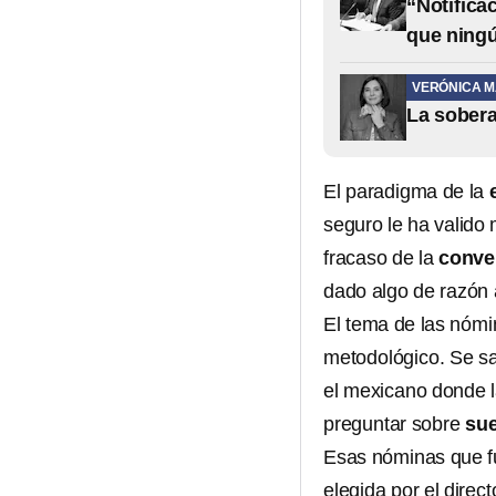
“Notifica
que ning
VERÓNICA 
La sobera
El paradigma de la
seguro le ha valido
fracaso de la
conve
dado algo de razón 
El tema de las nómi
metodológico. Se sa
el mexicano donde 
preguntar sobre
su
Esas nóminas que f
elegida por el direc