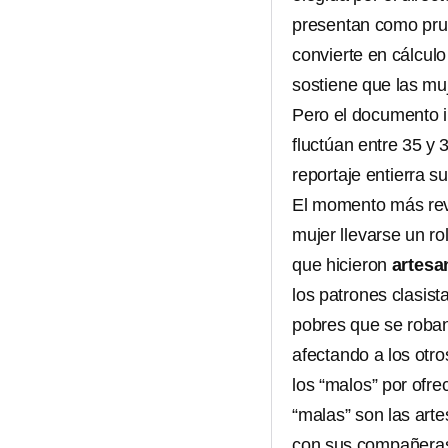
presentan como prueb
convierte en cálculo
sostiene que las mu
Pero el documento in
fluctúan entre 35 y 
reportaje entierra s
El momento más reve
mujer llevarse un ro
que hicieron
artesa
los patrones clasist
pobres que se roban
afectando a los otro
los “malos” por ofre
“malas” son las arte
con sus compañera