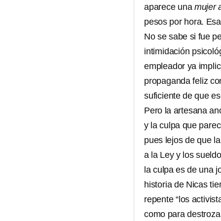
aparece una
mujer 
pesos por hora. Esa
No se sabe si fue pe
intimidación psicoló
empleador ya implic
propaganda feliz con
suficiente de que es
Pero la artesana an
y la culpa que parec
pues lejos de que l
a la Ley y los sueld
la culpa es de una 
historia de Nicas ti
repente “los activis
como para destrozar