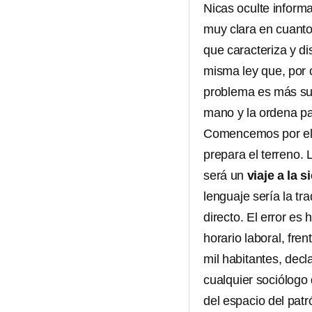
Nicas oculte inform
muy clara en cuanto
que caracteriza y di
misma ley que, por c
problema es más sut
mano y la ordena par
Comencemos por el t
prepara el terreno. 
será un
viaje a la s
lenguaje sería la t
directo. El error es
horario laboral, fren
mil habitantes, dec
cualquier sociólogo 
del espacio del patr