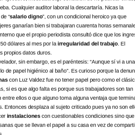
a. Cualquier auditor laboral la descartaría. Nicas la
 de “
salario digno
”, con un condicional heroico ya que
jeres ganarían bien si trabajaran cuarenta horas semanal
terno que el propio periodista consultó dice que los ingr
350 dólares al mes por la
irregularidad del trabajo
. El
us propios datos duros.
lador, sin embargo, es el paréntesis: “Aunque sí vi a una
llo de papel higiénico al baño”. Es curioso porque la denun
nas
con Luz Valdez fue no tener papel pero como el clási
as, si es que algo falta es porque sus trabajadores son tan
 entre ellos o que alguno toma alguna ventaja que termin
s. Entonces desplaza al sujeto criticado pues ya no son el
cer
instalaciones
con cuestionables condiciones sino que
sanas que se llevan el papel a su casa en vez de comparti
s.