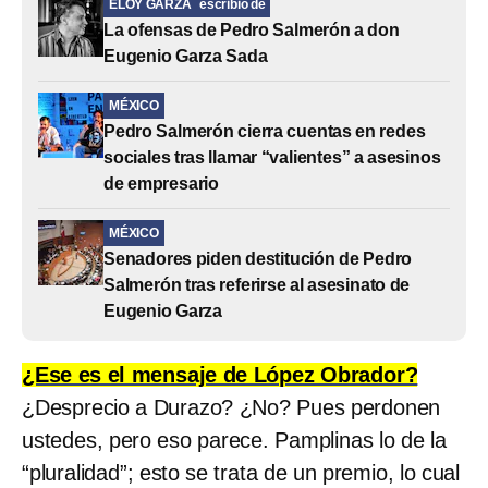
ELOY GARZA
escribió de
La ofensas de Pedro Salmerón a don
Eugenio Garza Sada
MÉXICO
Pedro Salmerón cierra cuentas en redes
sociales tras llamar “valientes” a asesinos
de empresario
MÉXICO
Senadores piden destitución de Pedro
Salmerón tras referirse al asesinato de
Eugenio Garza
¿Ese es el mensaje de López Obrador?
¿Desprecio a Durazo? ¿No? Pues perdonen
ustedes, pero eso parece. Pamplinas lo de la
“pluralidad”; esto se trata de un premio, lo cual