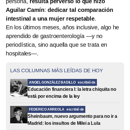
persona,
resulta perverso lo que hizo
Aguilar Camín
:
dedicar tal comparación
intestinal a una mujer respetable
.
En los últimos meses, años inclusive, algo he
aprendido de gastroenterología —y no
periodística, sino aquella que se trata en
hospitales—.
LAS COLUMNAS MÁS LEÍDAS DE HOY
ANGEL GONZÁLEZ BADILLO
escribió de
Educación financiera I: la letra chiquita no
está por encima de la ley
FEDERICO ARREOLA
escribió de
Sheinbaum, nuevo argumento para no ir a
Madrid: los insultos de Milei a Lula