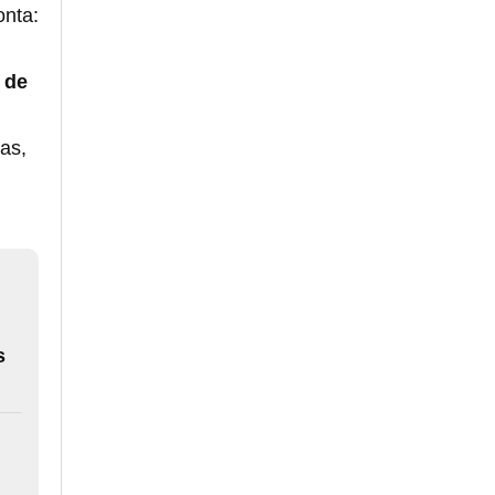
onta:
 de
as,
s