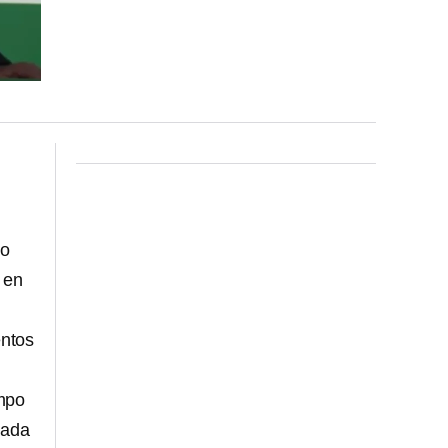
ño
 en
entos
empo
nada