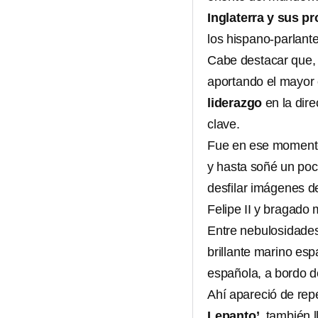
Inglaterra y sus p
los hispano-parlante
Cabe destacar que, e
aportando el mayor 
liderazgo
en la dir
clave.
Fue en ese momento
y hasta soñé un poc
desfilar imágenes d
Felipe II y bragado 
Entre nebulosidades
brillante marino esp
española, a bordo de
Ahí apareció de rep
Lepanto’
, también