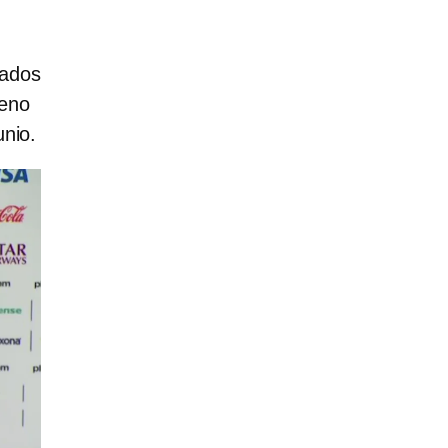
gados
reno
unio.