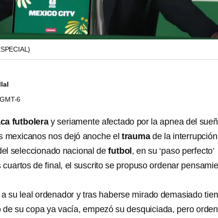
ESPECIAL)
lal
9 GMT-6
ca futbolera
y seriamente afectado por la apnea del sue
 mexicanos nos dejó anoche el
trauma
de la interrupción
del seleccionado nacional de
futbol
, en su ‘paso perfecto’
os cuartos de final, el suscrito se propuso ordenar pensami
e a su leal ordenador y tras haberse mirado demasiado ti
ndo de su copa ya vacía, empezó su desquiciada, pero orde