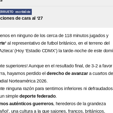
as
BERRUETO
escribió de
ciones de cara al ‘27
enos en ninguno de los cerca de 118 minutos
jugados y
te’
al representativo de futbol británico, en el terreno del
 Azteca’ (Hoy ‘Estadio CDMX’) la tarde-noche de este dom
 superiores! Aunque en el resultado final, de 3-2 a favor 
rra, hayamos perdido el
derecho de avanzar
a cuartos d
ndial Norteamérica 2026.
e ninguna razón para sentirnos inferiores ni defraudados
, un simple
deporte federado
.
mos auténticos guerreros
, herederos de la grandeza
añol’, una cultura a la que sajones, francos, británicos,