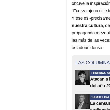
obtuve la inspiració
“Fuerza ajena ni le t
Y ese es -precisame
nuestra cultura
, d
propaganda mezquina
las más de las veces
estadounidense.
LAS COLUMNA
FEDERICO A
Atacan a 
del año 2
SAMUEL PA
La censur