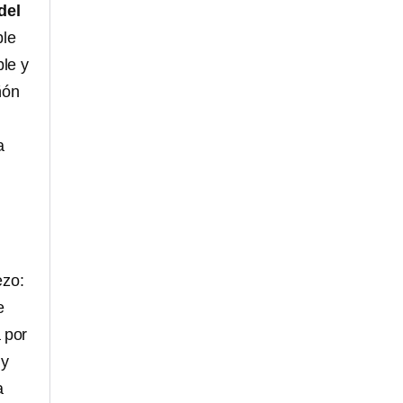
del
ble
ble y
ñón
a
ezo:
e
 por
 y
a