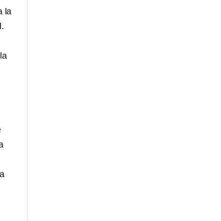
 la
l.
la
e
a
la