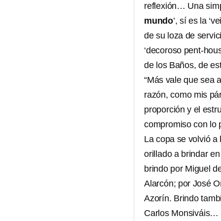
reflexión… Una simpl
mundo
’, sí es la ‘
de su loza de servic
‘decoroso pent-hous
de los Baños, de es
“Más vale que sea a
razón, como mis párr
proporción y el estr
compromiso con lo p
La copa se volvió a
orillado a brindar e
brindo por Miguel d
Alarcón; por José O
Azorín. Brindo tamb
Carlos Monsiváis… y