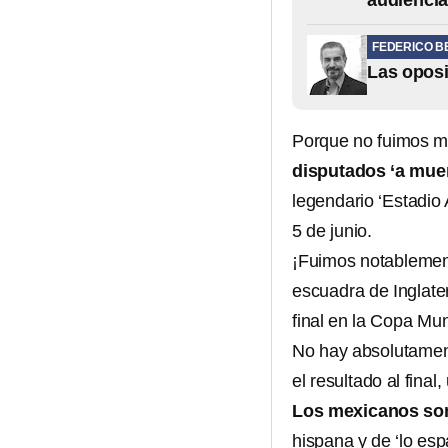
audienci
FEDERICO 
Las oposi
Porque no fuimos m
disputados ‘a muer
legendario ‘Estadio
5 de junio.
¡Fuimos notablemente
escuadra de Inglate
final en la Copa Mu
No hay absolutament
el resultado al final
Los mexicanos so
hispana y de ‘lo esp