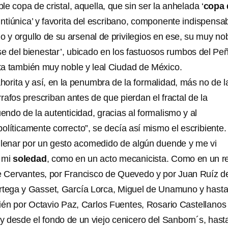
e copa de cristal, aquella, que sin ser la anhelada ‘
copa 
veintiúnica’ y favorita del escribano, componente indispensa
io y orgullo de su arsenal de privilegios en ese, su muy no
e del bienestar’, ubicado en los fastuosos rumbos del Pe
ta también muy noble y leal Ciudad de México.
horita y así, en la penumbra de la formalidad, más no de l
afos prescriban antes de que pierdan el fractal de la
uendo de la autenticidad, gracias al formalismo y al
olíticamente correcto”, se decía así mismo el escribiente.
 llenar por un gesto acomedido de algún duende y me vi
n mi
soledad
, como en un acto mecanicista. Como en un r
e Cervantes, por Francisco de Quevedo y por Juan Ruíz d
rtega y Gasset, García Lorca, Miguel de Unamuno y hasta
ién por Octavio Paz, Carlos Fuentes, Rosario Castellanos
 desde el fondo de un viejo cenicero del Sanborn´s, hast