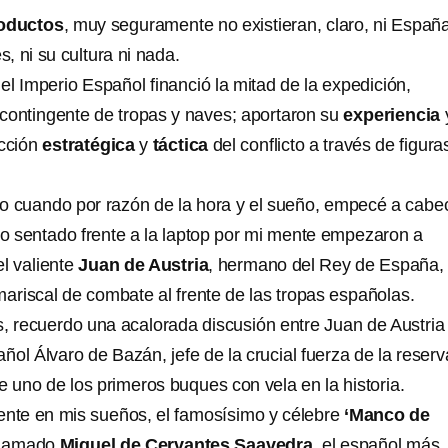
roductos
, muy seguramente no existieran, claro, ni España
s, ni su cultura ni nada.
l Imperio Español financió la mitad de la expedición,
contingente de tropas y naves; aportaron su
experiencia
ección
estratégica
y
táctica
del conflicto a través de figura
 cuando por razón de la hora y el sueño, empecé a cabe
o sentado frente a la laptop por mi mente empezaron a
el valiente
Juan de Austria
, hermano del Rey de España,
mariscal de combate al frente de las tropas españolas.
, recuerdo una acalorada discusión entre Juan de Austria 
añol Álvaro de Bazán, jefe de la crucial fuerza de la reserv
 uno de los primeros buques con vela en la historia.
ente en mis sueños, el famosísimo y célebre
‘Manco de
 llamado
Miguel de Cervantes Saavedra
, el español más