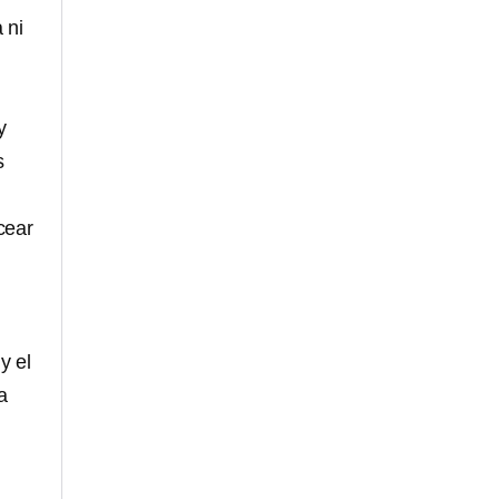
 ni
y
s
cear
y el
a