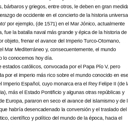
, bárbaros y griegos, entre otros, le deben en gran medida
erazgo de occidente en el concierto de la historia universa
nto’ por ejemplo, (de 1571) en el Mar Jónico, actualmente
, fue la batalla naval más grande y épica de la historia de 
r objeto, frenar el avance del Imperio Turco-Otomano,
 el Mar Mediterráneo y, consecuentemente, el mundo
mo lo conocemos hoy día.
e estados católicos, convocada por el Papa Pío V, pero
da por el imperio más rico sobre el mundo conocido en es
 Imperio Español, cuyo monarca era el Rey Felipe II (de l
ria), más el Estado Pontificio y algunas otras repúblicas y
de Europa, pararon en seco el avance del islamismo y de 
 que habría desencadenado la conversión y el traslado del
stico, científico y político del mundo de la época, hacia el
…