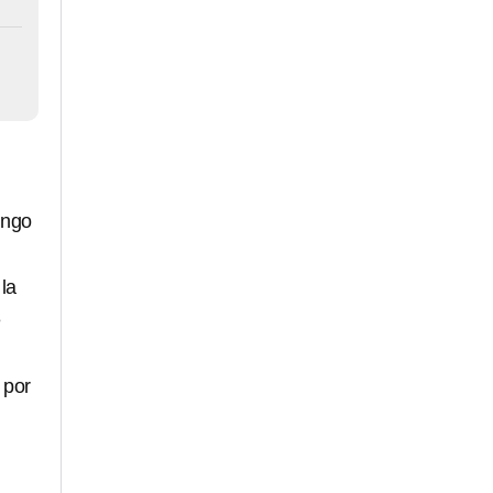
ingo
la
e
 por