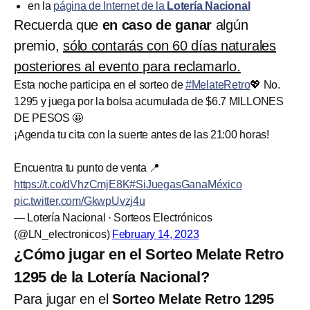
en la
página de Internet de la
Lotería Nacional
Recuerda que
en caso de ganar
algún
premio,
sólo contarás con 60 días naturales
posteriores al evento para reclamarlo.
Esta noche participa en el sorteo de
#MelateRetro
💖 No.
1295 y juega por la bolsa acumulada de $6.7 MILLONES
DE PESOS 🤩
¡Agenda tu cita con la suerte antes de las 21:00 horas!
Encuentra tu punto de venta 📍
https://t.co/dVhzCmjE8K
#SiJuegasGanaMéxico
pic.twitter.com/GkwpUvzj4u
— Lotería Nacional · Sorteos Electrónicos
(@LN_electronicos)
February 14, 2023
¿Cómo jugar en el Sorteo Melate Retro
1295 de la Lotería Nacional?
Para jugar en el
Sorteo Melate Retro 1295