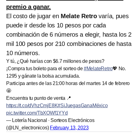
premio a ganar.
El costo de jugar en
Melate Retro
varía, pues
puede ir desde los 10 pesos por cada
combinación de 6 números a elegir, hasta los 2
mil 100 pesos por 210 combinaciones de hasta
10 números.
Y tú, ¿Qué harías con $6.7 millones de pesos?
¡Compra tus boleto para el sorteo de
#MelateRetro
💖 No.
1295 y gánate la bolsa acumulada.
Participa antes de las 21:00 horas del martes 14 de febrero
🤩
Encuentra tu punto de venta 📍
https://t.co/dVhzCmjE8K
#SiJuegasGanaMéxico
pic.twitter.com/TbXOWf1YYd
— Lotería Nacional · Sorteos Electrónicos
(@LN_electronicos)
February 13, 2023