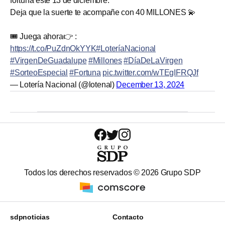
fortuna este 13 de diciembre.
Deja que la suerte te acompañe con 40 MILLONES 💫
🎟️ Juega ahora👉 :
https://t.co/PuZdnOkYYK
#LoteríaNacional
#VirgenDeGuadalupe
#Millones
#DíaDeLaVirgen
#SorteoEspecial
#Fortuna
pic.twitter.com/wTEgIFRQJf
— Lotería Nacional (@lotenal)
December 13, 2024
Todos los derechos reservados ©
2026
Grupo SDP
sdpnoticias
Contacto