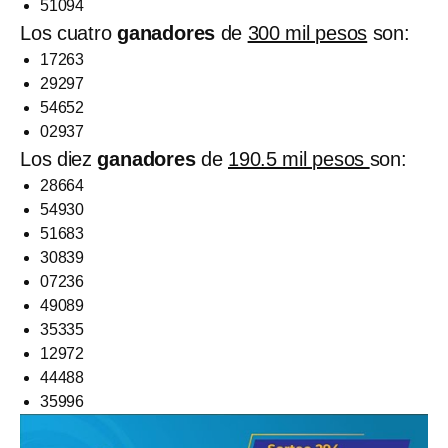
51094
Los cuatro
ganadores
de
300 mil pesos
son:
17263
29297
54652
02937
Los diez
ganadores
de
190.5 mil pesos
son:
28664
54930
51683
30839
07236
49089
35335
12972
44488
35996