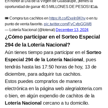
En honor al Día de la Virgen de Guadalupe, ¡tienes la
oportunidad de ganar 40.5 MILLONES DE PESOS! 💵🙏
🎟️ Compra tus cachitos en
https://t.co/f2xeIn9Khv
o en tu
punto de venta favorito.
pic.twitter.com/FvCxfpGGW8
— Lotería Nacional (@lotenal)
December 13, 2024
¿Cómo participar en el Sorteo Especial
294 de la Lotería Nacional?
Aún tienes tiempo para participar en el
Sorteo
Especial 294 de la Lotería Nacional
, pues
tendrás hasta las 17:50 horas de hoy, 13 de
diciembre, para adquirir tus cachitos.
Estos puedes comprarlos de manera
electrónica en la página web alegrialoteria.com
o bien, en algún expendio de cachitos de la
Lotería Nacional
cercano a tu domicilio.