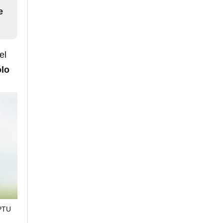
e
el
ólo
PTU