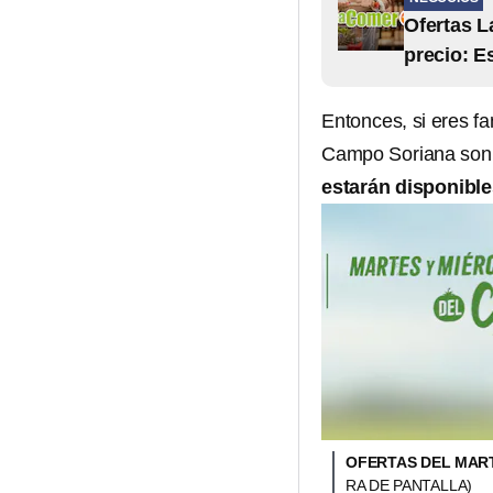
Ofertas L
precio: E
Entonces, si eres fa
Campo Soriana son p
estarán disponibles
OFERTAS DEL MART
RA DE PANTALLA)