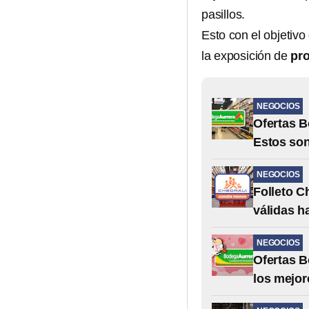
pasillos.
Esto con el objetivo
la exposición de
pro
NEGOCIOS
Ofertas B
Estos son
NEGOCIOS
Folleto C
válidas h
NEGOCIOS
Ofertas B
los mejor