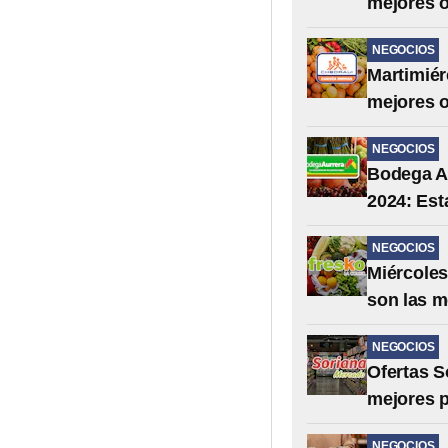
mejores o
NEGOCIOS
Martimiér
mejores o
NEGOCIOS
Bodega Au
2024: Est
NEGOCIOS
Miércoles
son las m
NEGOCIOS
Ofertas S
mejores p
NEGOCIOS