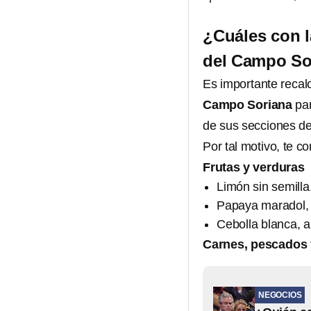
¿Cuáles con l
del Campo Sor
Es importante recal
Campo Soriana
pa
de sus secciones d
Por tal motivo, te 
Frutas y verduras
Limón sin semilla
Papaya maradol, 
Cebolla blanca, a
Carnes, pescados 
NEGOCIOS