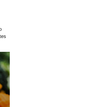
o
tes