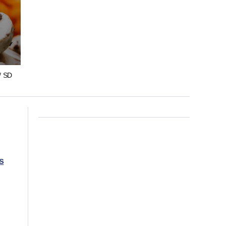
/ SD
s