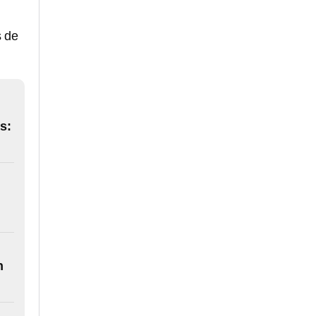
s de
s:
n