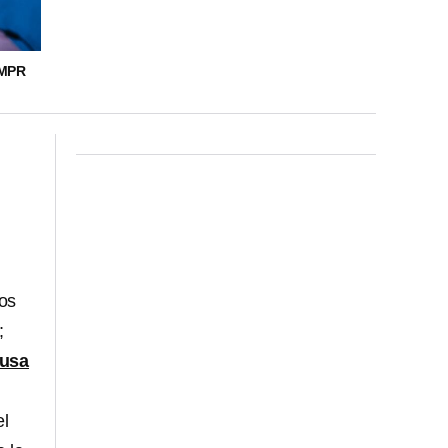
EMPR
os
;
usa
el