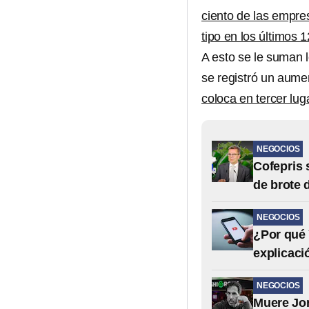
ciento de las empre
tipo en los últimos 
A esto se le suman 
se registró un aume
coloca en tercer lu
NEGOCIOS
Cofepris 
de brote 
NEGOCIOS
¿Por qué 
explicaci
NEGOCIOS
Muere Jor