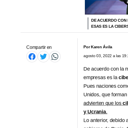
DE ACUERDO CON 
ESAS ES LA CIBE
Por
Karen Ávila
Compartir en
agosto 03, 2022 a las 1
De acuerdo con la 
empresas es la
cib
Pues naciones como
Unidos, que forman e
advierten que los
ci
y Ucrania
.
Lo anterior, debido