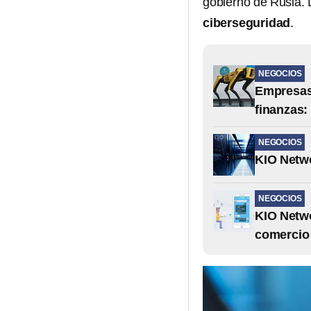
gobierno de Rusia. 
ciberseguridad
.
NEGOCIOS
Empresas 
finanzas:
NEGOCIOS
KIO Netwo
NEGOCIOS
KIO Netwo
comercio 