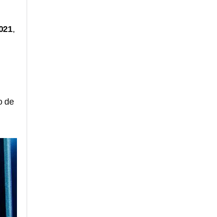
021
,
o de