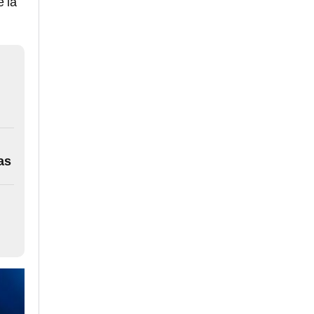
e la
as