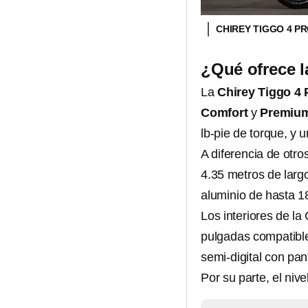
CHIREY TIGGO 4 P
¿Qué ofrece l
La
Chirey Tiggo 4 
Comfort
y
Premiu
lb-pie de torque, y
A diferencia de otr
4.35 metros de larg
aluminio de hasta 1
Los interiores de la
pulgadas compatibl
semi-digital con pa
Por su parte, el ni