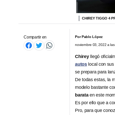
CHIREY TIGGO 4 
Por
Pablo López
Compartir en
noviembre 03, 2022 a la
Chirey
llegó oficia
autos
local con sus
se prepara para lan
De todas estas, la m
modelo bastante com
barata
en este mom
Es por ello que a co
Pro, para que conoz