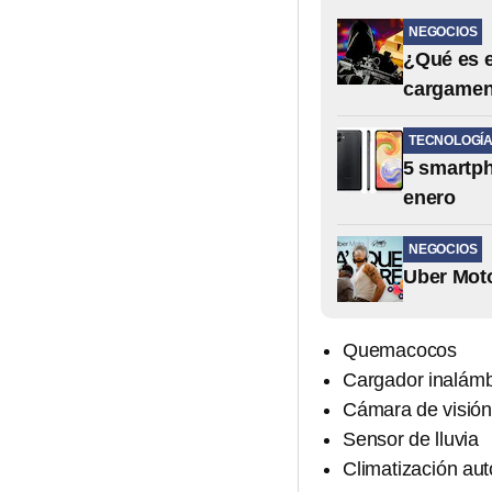
NEGOCIOS
¿Qué es 
cargament
TECNOLOGÍ
5 smartph
enero
NEGOCIOS
Uber Mot
Quemacocos
Cargador inalámb
Cámara de visión
Sensor de lluvia
Climatización au