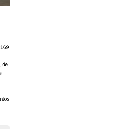
y 169
, de
e
entos