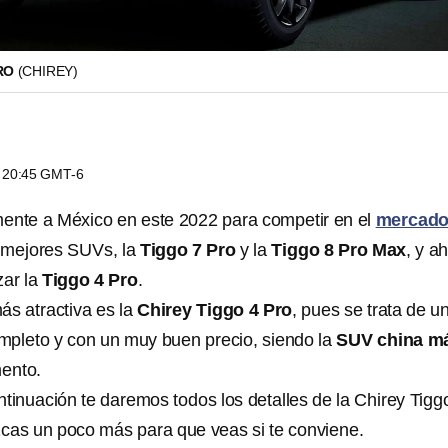
PRO
(CHIREY)
s 20:45 GMT-6
lmente a México en este 2022 para competir en el
mercado
 mejores SUVs, la
Tiggo 7 Pro
y la
Tiggo 8 Pro Max
, y a
zar la
Tiggo 4 Pro
.
ás atractiva es la
Chirey Tiggo 4 Pro
, pues se trata de u
pleto y con un muy buen precio, siendo la
SUV china m
ento.
ntinuación te daremos todos los detalles de la Chirey Tigg
cas un poco más para que veas si te conviene.