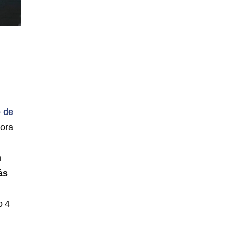
 de
hora
n
ás
o 4