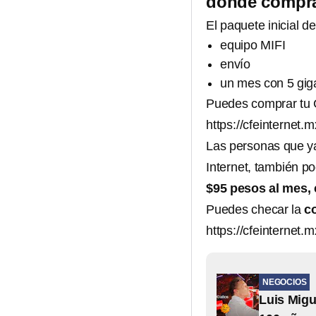
dónde compra
El paquete inicial d
equipo MIFI
envío
un mes con 5 gig
Puedes comprar tu C
https://cfeinternet.m
Las personas que y
Internet, también p
$95 pesos al mes,
Puedes checar la
c
https://cfeinternet.
NEGOCIOS
Luis Migu