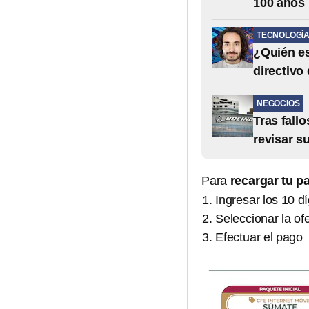
100 años
TECNOLOGÍ
¿Quién es
directivo
NEGOCIOS
Tras fall
revisar s
Para
recargar tu p
Ingresar los 10 dí
Seleccionar la of
Efectuar el pago