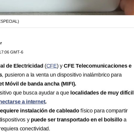
ESPECIAL)
r
 17:06 GMT-6
l de Electricidad
(
CFE
) y
CFE Telecomunicaciones e
s
, pusieron a la venta un dispositivo inalámbrico para
et Móvil de banda ancha (MIFI).
ositivo que busca ayudar a que
localidades de muy difícil
nectarse a internet
.
requiere instalación de cableado
físico para compartir
dispositivos y
puede ser transportado en el bolsillo
a
requiera conectividad.