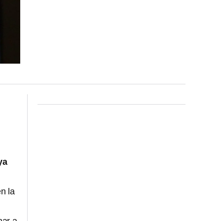
ya
n la