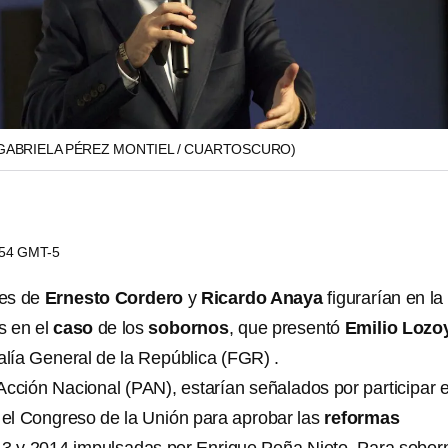
GABRIELA PÉREZ MONTIEL / CUARTOSCURO)
0:54 GMT-5
res de
Ernesto Cordero
y
Ricardo Anaya
figurarían en la
s en el
caso
de los
sobornos
, que presentó
Emilio Lozo
calía General de la República (FGR) .
Acción Nacional (PAN), estarían señalados por participar e
el Congreso de la Unión para aprobar las
reformas