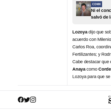
CDMX
Ni el con
salvó de 
Lozoya
dijo que so
acuerdo con Milenio
Carlos Roa, coordin
Fertilizantes; y Rodr
Cabe destacar que c
Anaya
como
Corde
Lozoya para que se 