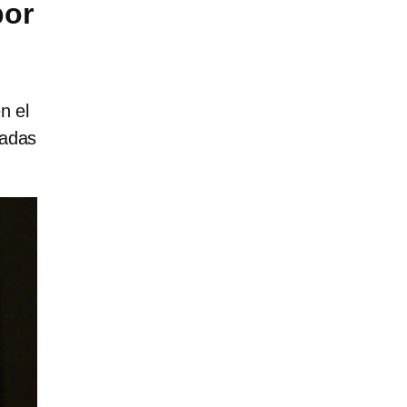
por
n el
sadas