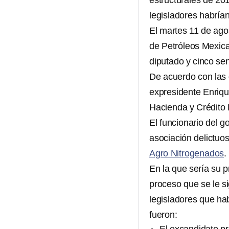
estructurales de 20
legisladores habrí
El martes 11 de agos
de Petróleos Mexic
diputado y cinco se
De acuerdo con las 
expresidente Enrique
Hacienda y Crédito
El funcionario del g
asociación delictuo
Agro Nitrogenados
.
En la que sería su p
proceso que se le si
legisladores que ha
fueron: