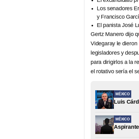
El excandidato pr
Los senadores Er
y Francisco Garc
El panista José L
Gertz Manero dijo q
Videgaray le dieron 
legisladores y desp
para dirigirlos a la
el rotativo sería el
MÉXICO
Luis Cárd
MÉXICO
Aspirante