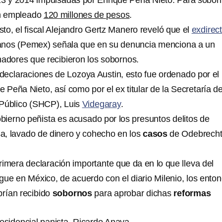
13 y 2014 impulsadas por Enrique Peña Nieto. Para sobor
an empleado
120 millones de pesos
.
to, el fiscal Alejandro Gertz Manero reveló que el
exdirec
anos (Pemex) señala que en su denuncia menciona a un
nadores que recibieron los sobornos.
declaraciones de Lozoya Austin, esto fue ordenado por el
 Peña Nieto, así como por el ex titular de la Secretaría d
 Público (SHCP), Luis
Videgaray
.
obierno peñista es acusado por los presuntos delitos de
sa, lavado de dinero y cohecho en los
casos
de Odebrecht
rimera declaración importante que da en lo que lleva del
gue en México, de acuerdo con el diario Milenio, los ento
brían recibido
sobornos
para aprobar dichas
reformas