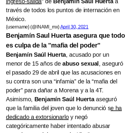
ingreso-salida
” de
Benjamín Saúl Huerta
a
través de todos los puntos de internación en
México.
{username} (@INAMI_mx)
April 30, 2021
Benjamín Saul Huerta asegura que todo
es culpa de la "mafia del poder"
Benjamín Saúl Huerta
, acusado por un
menor de 15 años de
abuso sexual
, aseguró
el pasado 29 de abril que las acusaciones en
su contra son una “infamia” de la “mafia del
poder” para dañar a Morena y a la 4T.
Asimismo,
Benjamín Saúl Huerta
aseguró
que la familia del joven que lo denunció s
e ha
dedicado a extorsionarlo
y negó
categóricamente haber intentado abusar