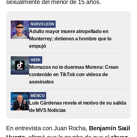
sexualmente del menor de 15 años.
NUEVO LEÓN
Adulto mayor muere atropellado en
Monterrey; detienen a hombre que lo
empujó
GEEK
Momazos no te duermas Morena: Crean
contenido en TikTok con videos de
asesinatos
MÉXICO
Luis Cárdenas revela el motivo de su salida
de MVS Noticias
En entrevista con Juan Rocha,
Benjamín Saúl