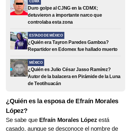
CDMX
Duro golpe al CJNG en la CDMX;
detuvieron a importante narco que
controlaba esta zona
ESTADO DE MÉXICO
¿Quién era Tayron Paredes Gamboa?
Repartidor en Edomex fue hallado muerto
MÉXICO
¿Quién es Julio César Jasso Ramírez?
Autor de la balacera en Pirámide de la Luna
de Teotihuacán
¿Quién es la esposa de Efraín Morales
López?
Se sabe que
Efraín Morales López
está
casado, aunque se desconoce el nombre de