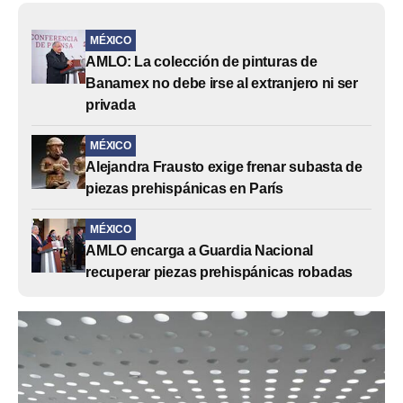
MÉXICO
AMLO: La colección de pinturas de
Banamex no debe irse al extranjero ni ser
privada
MÉXICO
Alejandra Frausto exige frenar subasta de
piezas prehispánicas en París
MÉXICO
AMLO encarga a Guardia Nacional
recuperar piezas prehispánicas robadas