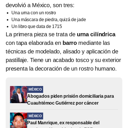
devolvió a México, son tres:
Una urna con un rostro
Una máscara de piedra, quizá de jade
Un libro que data de 1715
La primera pieza se trata de
urna cilíndrica
con tapa elaborada en
barro
mediante las
técnicas de modelado, alisado y aplicación de
pastillaje. Tiene un acabado tosco y su exterior
presenta la decoración de un rostro humano.
MÉXICO
Abogados piden prisión domiciliaria para
Cuauhtémoc Gutiérrez por cáncer
MÉXICO
Paul Manrique, ex responsable del