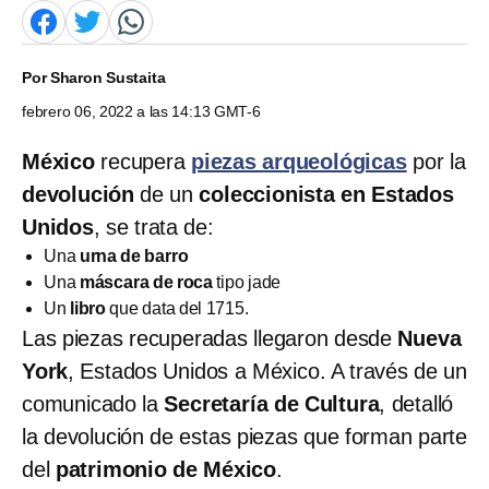
Por
Sharon Sustaita
febrero 06, 2022 a las 14:13 GMT-6
México
recupera
piezas arqueológicas
por la
devolución
de un
coleccionista en Estados
Unidos
, se trata de:
Una
urna de barro
Una
máscara de roca
tipo jade
Un
libro
que data del 1715.
Las piezas recuperadas llegaron desde
Nueva
York
, Estados Unidos a México. A través de un
comunicado la
Secretaría de Cultura
, detalló
la devolución de estas piezas que forman parte
del
patrimonio de México
.