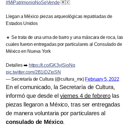
#MiPatrimonioNoSeVende
🇲🇽
Llegan a México piezas arqueológicas repatriadas de
Estados Unidos
🔸 Se trata de una urna de barro y una máscara de roca, las
cuales fueron entregadas por particulares al Consulado de
México en Nueva York
Detalles ➡️
https://t.co/GK3yjSioNq
pic.twitter.com/2B1iDZjoSN
— Secretaría de Cultura (@cultura_mx)
February 5, 2022
En el comunicado, la Secretaría de Cultura,
informó que desde el
viernes 4 de febrero
las
piezas llegaron a México, tras ser entregadas
de manera voluntaria por particulares al
consulado de México
.