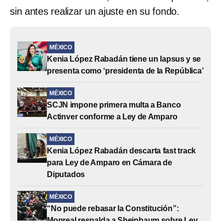
sin antes realizar un ajuste en su fondo.
MÉXICO
Kenia López Rabadán tiene un lapsus y se
presenta como ‘presidenta de la República’
MÉXICO
SCJN impone primera multa a Banco
Actinver conforme a Ley de Amparo
MÉXICO
Kenia López Rabadán descarta fast track
para Ley de Amparo en Cámara de
Diputados
MÉXICO
“No puede rebasar la Constitución”:
Monreal respalda a Sheinbaum sobre Ley