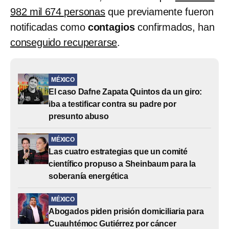
982 mil 674 personas
que previamente fueron
notificadas como
contagios
confirmados, han
conseguido recuperarse
.
MÉXICO
El caso Dafne Zapata Quintos da un giro:
iba a testificar contra su padre por
presunto abuso
MÉXICO
Las cuatro estrategias que un comité
científico propuso a Sheinbaum para la
soberanía energética
MÉXICO
Abogados piden prisión domiciliaria para
Cuauhtémoc Gutiérrez por cáncer