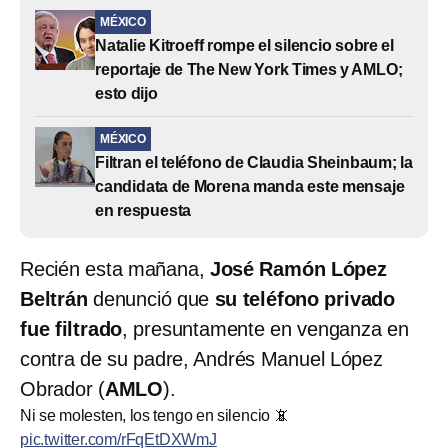
MÉXICO
Natalie Kitroeff rompe el silencio sobre el
reportaje de The New York Times y AMLO;
esto dijo
MÉXICO
Filtran el teléfono de Claudia Sheinbaum; la
candidata de Morena manda este mensaje
en respuesta
Recién esta mañana,
José Ramón López
Beltrán
denunció que
su teléfono privado
fue filtrado
, presuntamente en venganza en
contra de su padre, Andrés Manuel López
Obrador (
AMLO
).
Ni se molesten, los tengo en silencio 📵
pic.twitter.com/rFqEtDXWmJ