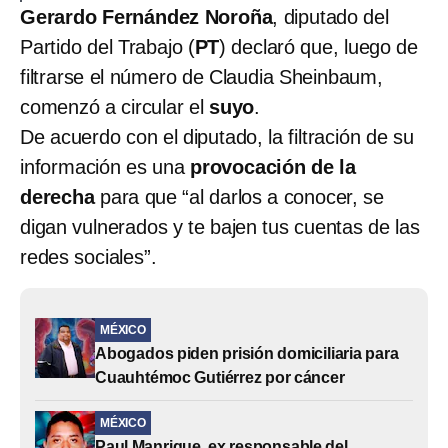
Gerardo Fernández Noroña
, diputado del
Partido del Trabajo (
PT
) declaró que, luego de
filtrarse el número de Claudia Sheinbaum,
comenzó a circular el
suyo
.
De acuerdo con el diputado, la filtración de su
información es una
provocación de la
derecha
para que “al darlos a conocer, se
digan vulnerados y te bajen tus cuentas de las
redes sociales”.
MÉXICO
Abogados piden prisión domiciliaria para
Cuauhtémoc Gutiérrez por cáncer
MÉXICO
Paul Manrique, ex responsable del