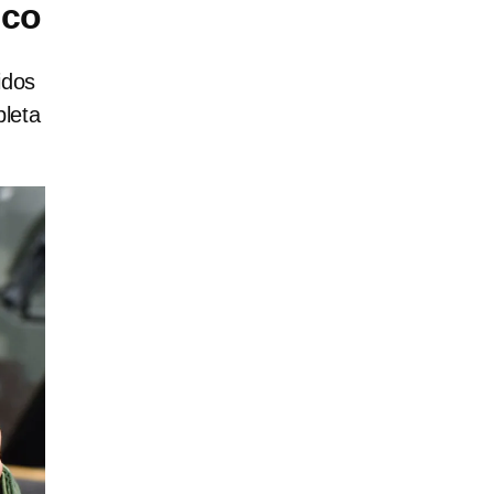
ico
idos
pleta