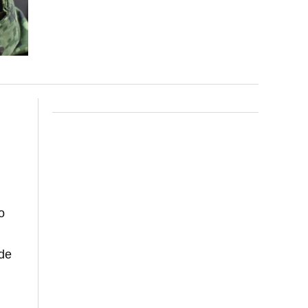
o
sde