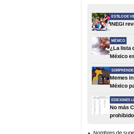
ESTILO DE V
INEGI re
MÉXICO
¿La lista
México e
SORPRENDE
Memes inm
México pa
EDICIONES 
No más Ca
prohibid
Nombres de supe