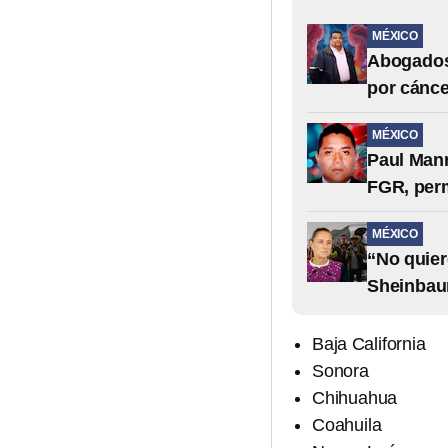
MÉXICO
Abogados 
por cánce
MÉXICO
Paul Manr
FGR, per
MÉXICO
“No quier
Sheinbau
Baja California
Sonora
Chihuahua
Coahuila