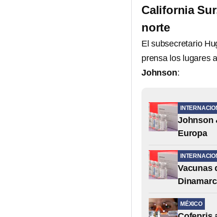
California Su
norte
El subsecretario Hu
prensa los lugares 
Johnson
:
INTERNACIO
Johnson &
Europa
INTERNACIO
Vacunas 
Dinamarc
MÉXICO
Cofepris