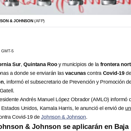
NSON & JOHNSON
(AFP)
13 GMT-5
ornia Sur
,
Quintana Roo
y municipios de la
frontera nor
onas a donde se enviarán las
vacunas
contra
Covid-19
d
on
, informó el subsecretario de Prevención y Promoción de
atell.
 presidente Andrés Manuel López Obrador (AMLO) informó 
e Estados Unidos, Kamala Harris, le anunció el envió de
un
ontra Covid-19 de
Johnson & Johnson
.
ohnson & Johnson se aplicarán en Baja