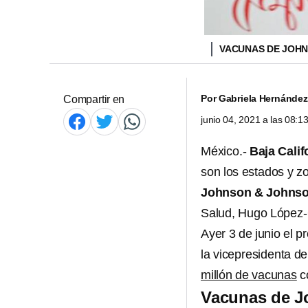
VACUNAS DE JOH
Por
Gabriela Hernández
Compartir en
junio 04, 2021 a las 08:
México.-
Baja Calif
son los estados y z
Johnson & Johns
Salud, Hugo López-G
Ayer 3 de junio el
la vicepresidenta d
millón de vacunas
c
Vacunas de J