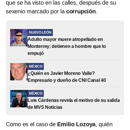
que se ha visto en las calles, después de su
sexenio marcado por la
corrupción
.
NUEVO LEÓN
Adulto mayor muere atropellado en
Monterrey; detienen a hombre que lo
empujó
MÉXICO
¿Quién es Javier Moreno Valle?
Empresario y dueño de CNI Canal 40
MÉXICO
Luis Cárdenas revela el motivo de su salida
de MVS Noticias
Como es el caso de
Emilio Lozoya
, quién