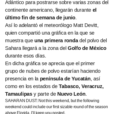
Atlántico para postrarse sobre varias zonas del
continente americano, llegarán durante
el
último fin de semana de junio
.
Así lo adelantó el meteorólogo Matt Devitt,
quien compartió una gráfica en la que se
muestra que
una primera ronda
del polvo del
Sahara llegará a la zona del
Golfo de México
durante esos días.
En dicha gráfica se aprecia que el primer
grupo de nubes de polvo estarían haciendo
presencia en la
península de Yucatán
, así
como en los estados de
Tabasco, Veracruz,
Tamaulipas
y parte de
Nuevo León
.
SAHARAN DUST: Not this weekend, but the following
weekend could include our first sizable round of the season
above Florida. I'll keep you posted.