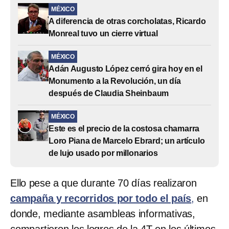
MÉXICO
A diferencia de otras corcholatas, Ricardo
Monreal tuvo un cierre virtual
MÉXICO
Adán Augusto López cerró gira hoy en el
Monumento a la Revolución, un día
después de Claudia Sheinbaum
MÉXICO
Este es el precio de la costosa chamarra
Loro Piana de Marcelo Ebrard; un artículo
de lujo usado por millonarios
Ello pese a que durante 70 días realizaron
campaña y recorridos por todo el país
,
en
donde, mediante asambleas informativas,
compartieron los logros de la 4T en los últimos