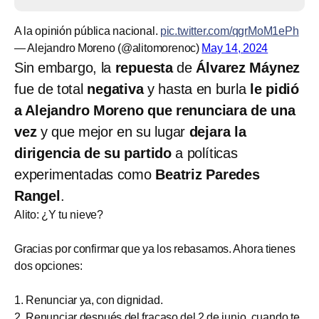
A la opinión pública nacional.
pic.twitter.com/qgrMoM1ePh
— Alejandro Moreno (@alitomorenoc)
May 14, 2024
Sin embargo, la
repuesta
de
Álvarez Máynez
fue de total
negativa
y hasta en burla
le pidió
a Alejandro Moreno que renunciara de una
vez
y que mejor en su lugar
dejara la
dirigencia de su partido
a políticas
experimentadas como
Beatriz Paredes
Rangel
.
Alito: ¿Y tu nieve?
Gracias por confirmar que ya los rebasamos. Ahora tienes
dos opciones:
1. Renunciar ya, con dignidad.
2. Renunciar después del fracaso del 2 de junio, cuando te