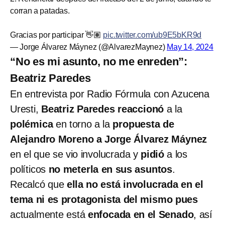
corran a patadas.
Gracias por participar 👋🏽
pic.twitter.com/ub9E5bKR9d
— Jorge Álvarez Máynez (@AlvarezMaynez)
May 14, 2024
“No es mi asunto, no me enreden”:
Beatriz Paredes
En entrevista por Radio Fórmula con Azucena
Uresti,
Beatriz Paredes
reaccionó
a la
polémica
en torno a la
propuesta de
Alejandro Moreno a Jorge Álvarez Máynez
en el que se vio involucrada y
pidió
a los
políticos
no meterla en sus asuntos
.
Recalcó que
ella no está involucrada en el
tema ni es protagonista del mismo pues
actualmente está
enfocada en el Senado
, así