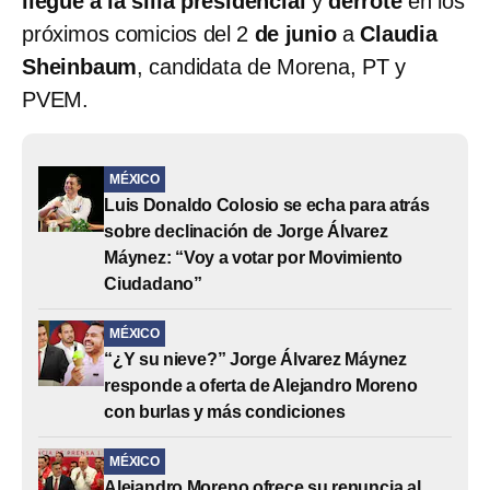
llegue a la silla presidencial
y
derrote
en los
próximos comicios del 2
de junio
a
Claudia
Sheinbaum
, candidata de Morena, PT y
PVEM.
MÉXICO
Luis Donaldo Colosio se echa para atrás
sobre declinación de Jorge Álvarez
Máynez: “Voy a votar por Movimiento
Ciudadano”
MÉXICO
“¿Y su nieve?” Jorge Álvarez Máynez
responde a oferta de Alejandro Moreno
con burlas y más condiciones
MÉXICO
Alejandro Moreno ofrece su renuncia al