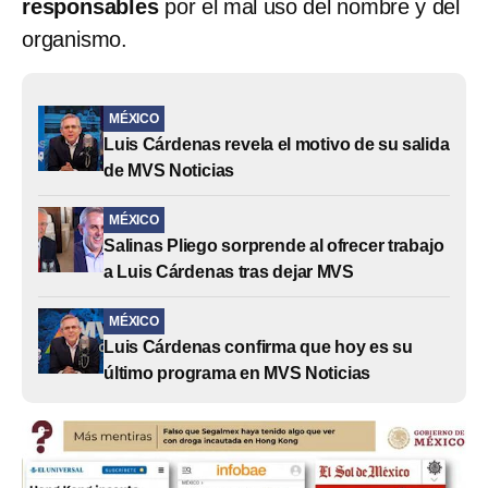
responsables
por el mal uso del nombre y del
organismo.
MÉXICO
Luis Cárdenas revela el motivo de su salida
de MVS Noticias
MÉXICO
Salinas Pliego sorprende al ofrecer trabajo
a Luis Cárdenas tras dejar MVS
MÉXICO
Luis Cárdenas confirma que hoy es su
último programa en MVS Noticias