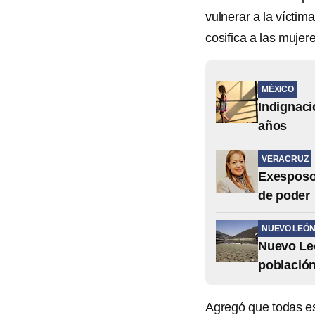
vulnerar a la víctim
cosifica a las mujere
MÉXICO
Indignaci
años
VERACRUZ
Exesposo 
de poder
NUEVO LEÓ
Nuevo Leó
población
Agregó que todas e