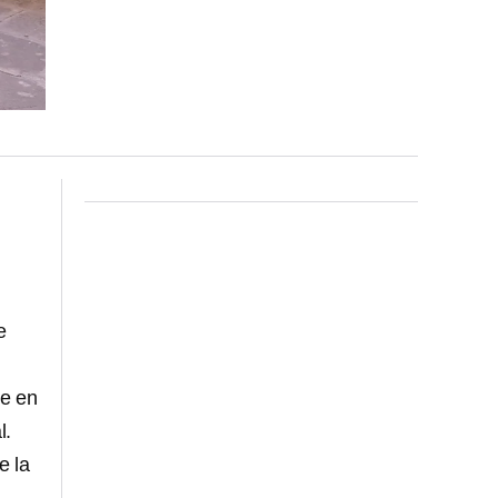
e
te en
l.
e la