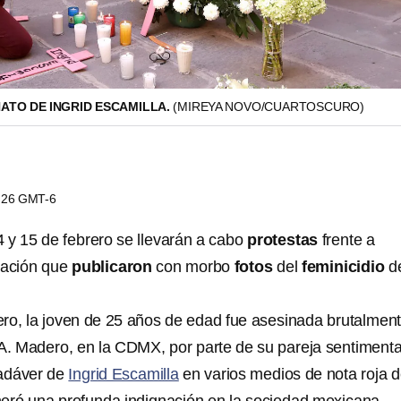
ATO DE INGRID ESCAMILLA.
(MIREYA NOVO/CUARTOSCURO)
0:26 GMT-6
4 y 15 de febrero se llevarán a cabo
protestas
frente a
ación que
publicaron
con morbo
fotos
del
feminicidio
d
ero, la joven de 25 años de edad fue asesinada brutalmen
 A. Madero, en la CDMX, por parte de su pareja sentimenta
adáver de
Ingrid Escamilla
en varios medios de nota roja d