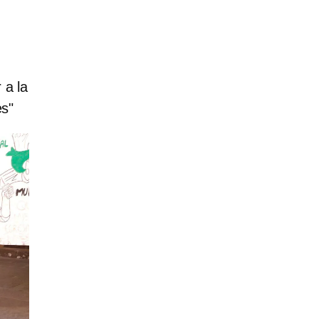
 a la
es"