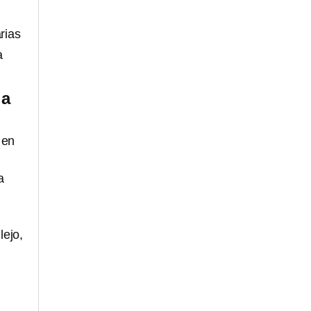
rias
a
la
 en
a
lejo,