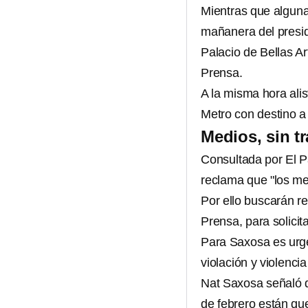
Mientras que algunas
mañanera del presid
Palacio de Bellas Ar
Prensa.
A la misma hora alis
Metro con destino a
Medios, sin tr
Consultada por El Pa
reclama que "los med
Por ello buscarán re
Prensa, para solicit
Para Saxosa es urge
violación y violenci
Nat Saxosa señaló q
de febrero están qu