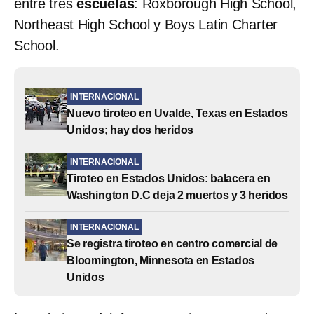
entre tres
escuelas
: Roxborough High School,
Northeast High School y Boys Latin Charter
School.
INTERNACIONAL
Nuevo tiroteo en Uvalde, Texas en Estados
Unidos; hay dos heridos
INTERNACIONAL
Tiroteo en Estados Unidos: balacera en
Washington D.C deja 2 muertos y 3 heridos
INTERNACIONAL
Se registra tiroteo en centro comercial de
Bloomington, Minnesota en Estados
Unidos