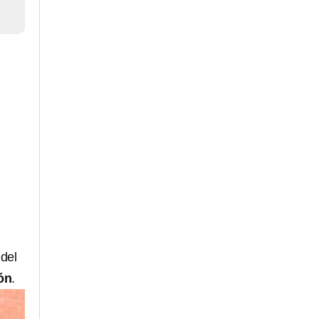
 del
ón
.