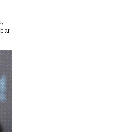
8;
ciar