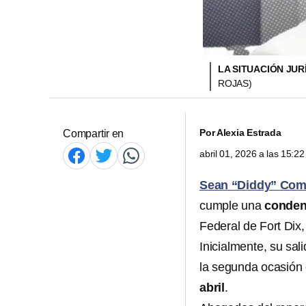
LA SITUACIÓN JUR
ROJAS)
Por
Alexia Estrada
Compartir en
abril 01, 2026 a las 15:
Sean “Diddy” Co
cumple una
conden
Federal de Fort Dix
Inicialmente, su sa
la segunda ocasión e
abril
.