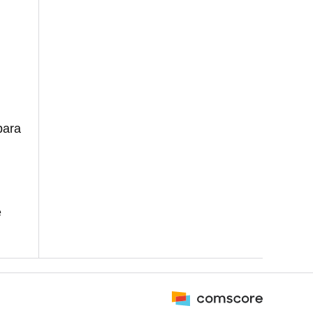
ara
e