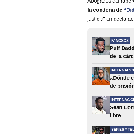
Abogados del raper
la condena de
“Di
justicia” en declar
FAMOSOS
Puff Dadd
de la cárc
INTERNACIO
¿Dónde es
de prisió
INTERNACIO
Sean Comb
libre
SERIES Y TE