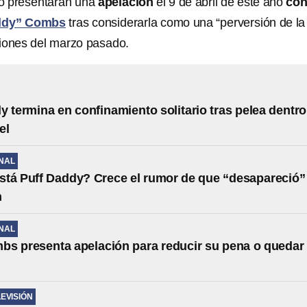
o presentarán una
apelación
el 9 de abril de este año
con
ddy” Combs
tras considerarla como una “perversión de la
aciones del marzo pasado.
y termina en confinamiento solitario tras pelea dentro
el
NAL
tá Puff Daddy? Crece el rumor de que “desapareció”
n
NAL
s presenta apelación para reducir su pena o quedar
LEVISIÓN