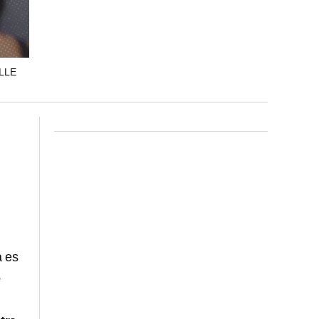
LLE
a es
e