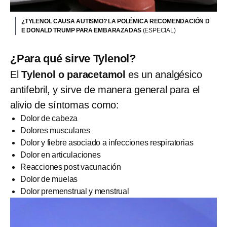
¿TYLENOL CAUSA AUTISMO? LA POLÉMICA RECOMENDACIÓN D
E DONALD TRUMP PARA EMBARAZADAS
(ESPECIAL)
¿Para qué sirve Tylenol?
El
Tylenol o paracetamol
es un analgésico
antifebril, y sirve de manera general para el
alivio de síntomas como:
Dolor de cabeza
Dolores musculares
Dolor y fiebre asociado a infecciones respiratorias
Dolor en articulaciones
Reacciones post vacunación
Dolor de muelas
Dolor premenstrual y menstrual