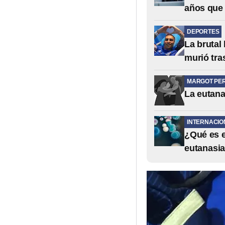
años que 
DEPORTES
La brutal
murió tras
MARGOT PE
La eutana
INTERNACIO
¿Qué es e
eutanasia