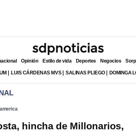
nacional
Opinión
Estilo de vida
Deportes
Negocios
Sorp
LUM
LUIS CÁRDENAS MVS
SALINAS PLIEGO
DOMINGA L
NAL
oamerica
osta, hincha de Millonarios,