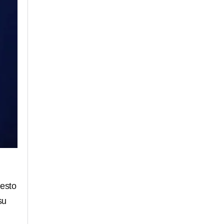
resto
su