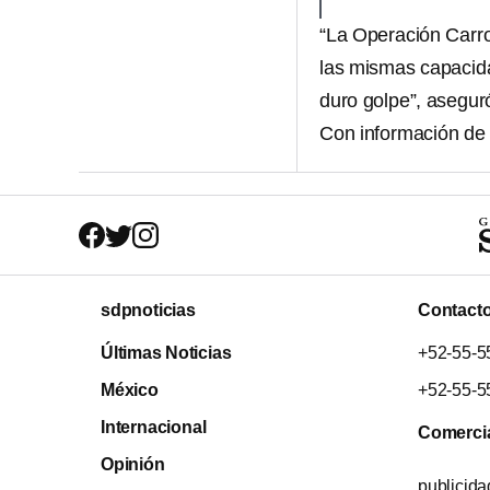
“La Operación Carr
las mismas capacida
duro golpe”, asegur
Con información de
sdpnoticias
Contact
Últimas Noticias
+52-55-5
México
+52-55-5
Internacional
Comerci
Opinión
publicid