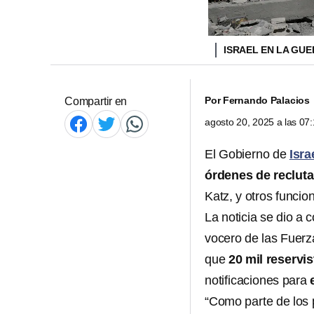
ISRAEL EN LA GU
Por
Fernando Palacios
Compartir en
agosto 20, 2025 a las 0
El Gobierno de
Isra
órdenes de reclut
Katz, y otros funcio
La noticia se dio a 
vocero de las Fuerz
que
20 mil reservi
notificaciones para
“Como parte de los p