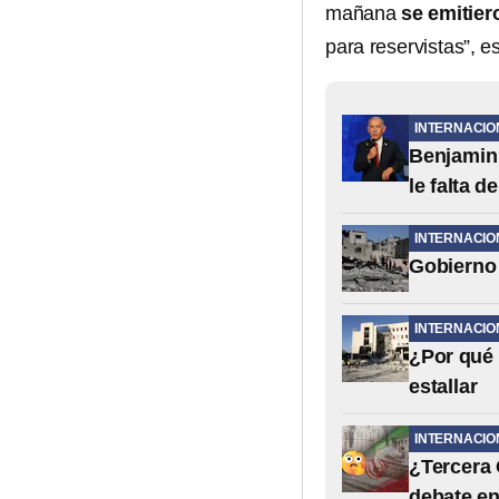
mañana
se emitie
para reservistas”, e
INTERNACIO
Benjamin 
le falta d
INTERNACIO
Gobierno 
INTERNACIO
¿Por qué 
estallar
INTERNACIO
¿Tercera 
debate en