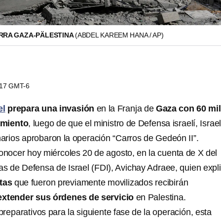
ERRA GAZA-PÄLESTINA
(ABDEL KAREEM HANA / AP)
7:17 GMT-6
el
prepara una invasión
en la Franja de
Gaza
con 60 mil
amiento
, luego de que el ministro de Defensa israelí, Israe
narios aprobaron la operación “Carros de Gedeón II”.
conocer hoy miércoles 20 de agosto, en la cuenta de X del
as de Defensa de Israel (FDI), Avichay Adraee, quien expl
stas
que fueron previamente movilizados recibirán
extender sus órdenes de servicio
en Palestina.
reparativos para la siguiente fase de la operación, esta