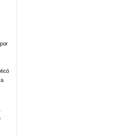
 por
licó
za
,
a