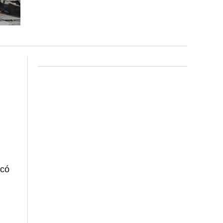
l
icó