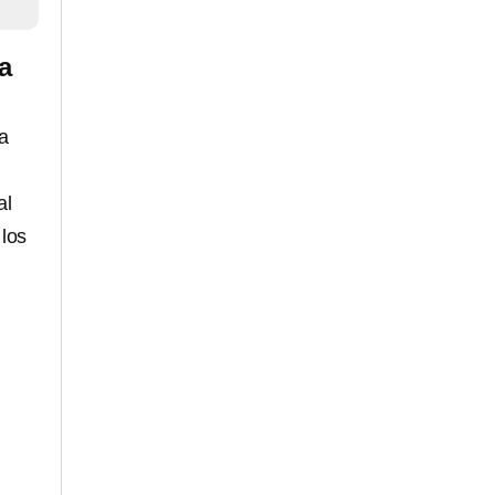
a
a
al
 los