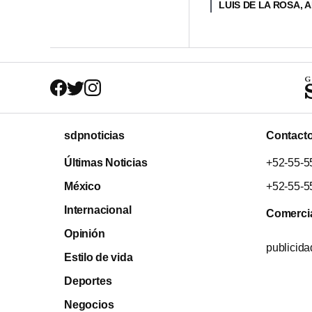
LUIS DE LA ROSA,
sdpnoticias
Contact
Últimas Noticias
+52-55-5
México
+52-55-5
Internacional
Comerci
Opinión
publicid
Estilo de vida
Deportes
Negocios