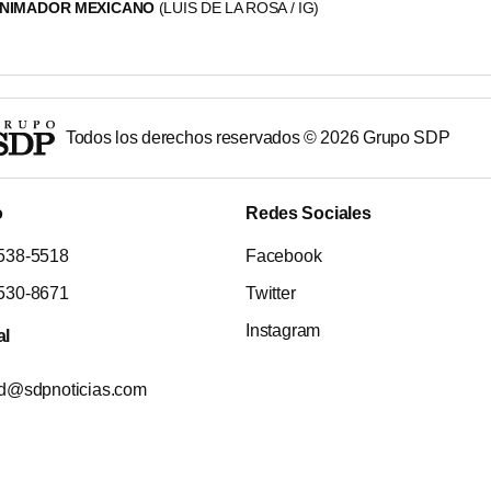
 ANIMADOR MEXICANO
(LUIS DE LA ROSA / IG)
Todos los derechos reservados ©
2026
Grupo SDP
o
Redes Sociales
538-5518
Facebook
530-8671
Twitter
Instagram
al
ad@sdpnoticias.com