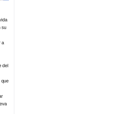
vida
n su
 a
e del
o que
ar
leva