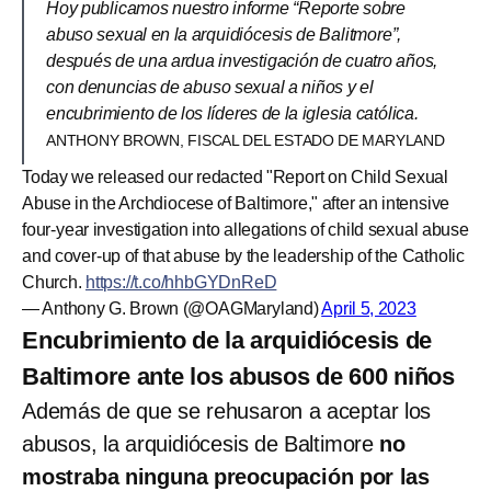
Hoy publicamos nuestro informe “Reporte sobre
abuso sexual en la arquidiócesis de Balitmore”,
después de una ardua investigación de cuatro años,
con denuncias de abuso sexual a niños y el
encubrimiento de los líderes de la iglesia católica.
ANTHONY BROWN, FISCAL DEL ESTADO DE MARYLAND
Today we released our redacted "Report on Child Sexual
Abuse in the Archdiocese of Baltimore," after an intensive
four-year investigation into allegations of child sexual abuse
and cover-up of that abuse by the leadership of the Catholic
Church.
https://t.co/hhbGYDnReD
— Anthony G. Brown (@OAGMaryland)
April 5, 2023
Encubrimiento de la arquidiócesis de
Baltimore ante los abusos de 600 niños
Además de que se rehusaron a aceptar los
abusos, la arquidiócesis de Baltimore
no
mostraba ninguna preocupación por las