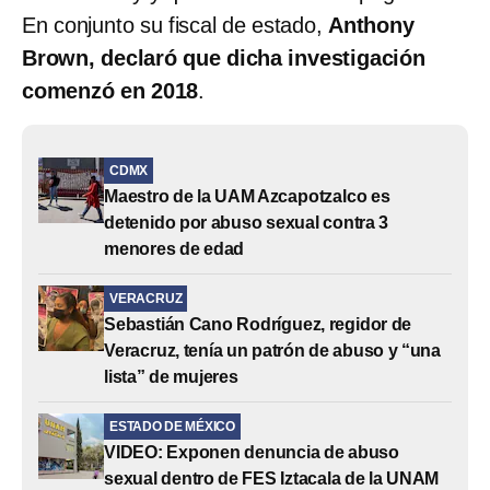
En conjunto su fiscal de estado,
Anthony
Brown, declaró que dicha investigación
comenzó en 2018
.
CDMX
Maestro de la UAM Azcapotzalco es
detenido por abuso sexual contra 3
menores de edad
VERACRUZ
Sebastián Cano Rodríguez, regidor de
Veracruz, tenía un patrón de abuso y “una
lista” de mujeres
ESTADO DE MÉXICO
VIDEO: Exponen denuncia de abuso
sexual dentro de FES Iztacala de la UNAM