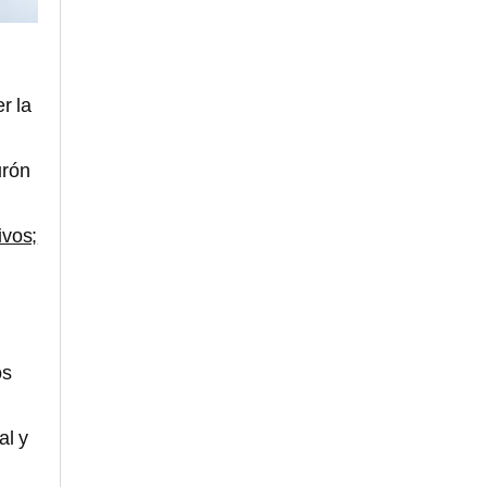
r la
urón
ivos;
os
al y