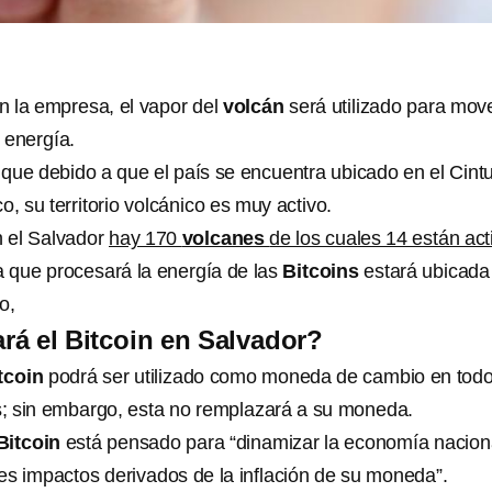
n la empresa, el vapor del
volcán
será utilizado para move
 energía.
que debido a que el país se encuentra ubicado en el Cint
o, su territorio volcánico es muy activo.
n el Salvador
hay 170
volcanes
de los cuales 14 están act
ica que procesará la energía de las
Bitcoins
estará ubicada
o,
á el Bitcoin en Salvador?
tcoin
podrá ser utilizado como moneda de cambio en tod
s; sin embargo, esta no remplazará a su moneda.
Bitcoin
está pensado para “dinamizar la economía nacion
les impactos derivados de la inflación de su moneda”.