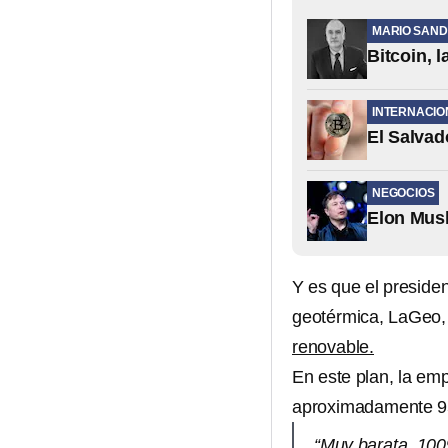
MARIO SAN
Bitcoin, 
INTERNACIO
El Salvad
NEGOCIOS
Elon Musk
Y es que el presiden
geotérmica, LaGeo, 
renovable.
En este plan, la emp
aproximadamente 9
“Muy barata, 100