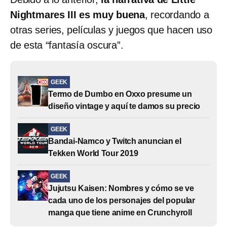
Nightmares III es muy buena
, recordando a
otras series, películas y juegos que hacen uso
de esta “fantasía oscura”.
GEEK
Termo de Dumbo en Oxxo presume un
diseño vintage y aquí te damos su precio
GEEK
Bandai-Namco y Twitch anuncian el
Tekken World Tour 2019
GEEK
Jujutsu Kaisen: Nombres y cómo se ve
cada uno de los personajes del popular
manga que tiene anime en Crunchyroll